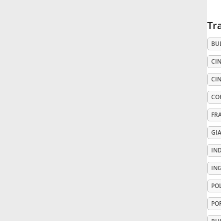
Русский
Tr
BU
Svenska
CIN
CIN
Tiếng Việt
CO
Türkçe
FR
GI
Українська
IN
IN
简体中文
PO
PO
繁體中文