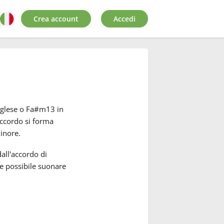
Crea account
Accedi
nglese o Fa#m13 in
accordo si forma
inore.
all'accordo di
 possibile suonare