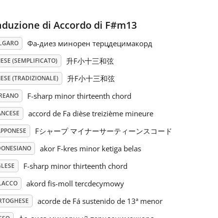
aduzione di Accordo di F#m13
Фа-диез минорен терцдецимакорд
LGARO
升F小十三和弦
ESE (SEMPLIFICATO)
升F小十三和弦
ESE (TRADIZIONALE)
F-sharp minor thirteenth chord
REANO
accord de Fa dièse treizième mineure
ANCESE
Fシャープ マイナーサーティーンスコード
APPONESE
akor F-kres minor ketiga belas
DONESIANO
F-sharp minor thirteenth chord
GLESE
akord fis-moll tercdecymowy
LACCO
acorde de Fá sustenido de 13ª menor
RTOGHESE