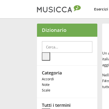
Esercizi
Bahasa Indonesia
Dizionario
Български
Un
Dansk
ital
agg
Categoria
Deutsch
Nell
Accordi
F#m
Note
tutt
English
Scale
Español
Tutti i termini