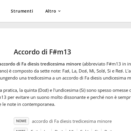
Strumenti
Altro
Accordo di F#m13
accordo di Fa diesis tredicesima minore
(abbreviato F#m13 in i
iano) è composto da sette note: Fa
♯
, La, Do
♯
, Mi, Sol
♯
, Si e Re
♯
. L'
iungendo una tredicesima a un accordo di Fa diesis undicesima m
a pratica, la quinta (Do
♯
) e l'undicesima (Si) sono spesso omesse d
13 per evitare un suono molto dissonante e perché non è sempre
e le note in contemporanea.
accordo di Fa diesis tredicesima minore
NOME