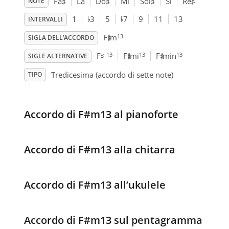
Fa
♯
La
Do
♯
Mi
Sol
♯
Si
Re
♯
NOTE
♭
♭
1
3
5
7
9
11
13
INTERVALLI
♯
13
F
m
SIGLA DELL’ACCORDO
♯
♯
♯
–13
13
13
F
F
mi
F
min
SIGLE ALTERNATIVE
Tredicesima (accordo di sette note)
TIPO
Accordo di F#m13 al pianoforte
Accordo di F#m13 alla chitarra
Accordo di F#m13 all’ukulele
Accordo di F#m13 sul pentagramma