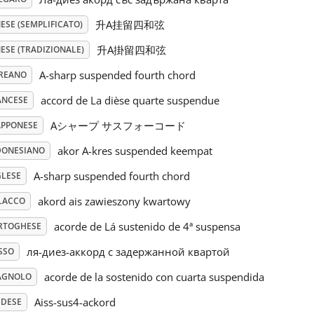
升A挂留四和弦
ESE (SEMPLIFICATO)
升A掛留四和弦
ESE (TRADIZIONALE)
A-sharp suspended fourth chord
REANO
accord de La dièse quarte suspendue
ANCESE
Aシャープ サスフォーコード
APPONESE
akor A-kres suspended keempat
DONESIANO
A-sharp suspended fourth chord
GLESE
akord ais zawieszony kwartowy
LACCO
acorde de Lá sustenido de 4ª suspensa
RTOGHESE
ля-диез-аккорд с задержанной квартой
SSO
acorde de la sostenido con cuarta suspendida
AGNOLO
Aiss-sus4-ackord
EDESE