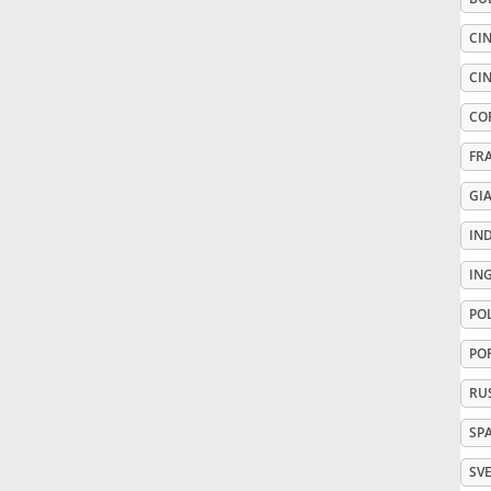
CIN
Русский
CIN
Svenska
CO
FR
Tiếng Việt
GI
IN
Türkçe
IN
PO
Українська
PO
RU
简体中文
SP
繁體中文
SV