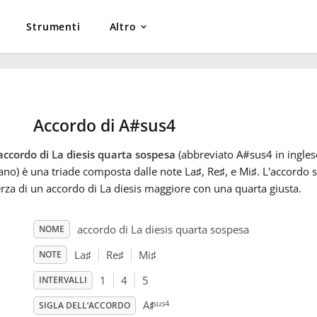
Strumenti
Altro
Accordo di A#sus4
accordo di La diesis quarta sospesa
(abbreviato A#sus4 in ingles
iano) è una triade composta dalle note La
♯
, Re
♯
, e Mi
♯
. L'accordo 
erza di un accordo di La diesis maggiore con una quarta giusta.
accordo di La diesis quarta sospesa
NOME
La
♯
Re
♯
Mi
♯
NOTE
1
4
5
INTERVALLI
♯
sus4
A
SIGLA DELL’ACCORDO