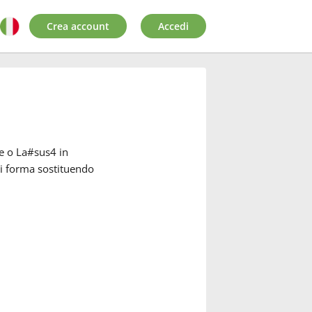
Crea account
Accedi
e o La#sus4 in
si forma sostituendo