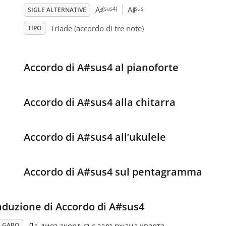
♯
♯
(sus4)
sus
A
A
SIGLE ALTERNATIVE
Triade (accordo di tre note)
TIPO
Accordo di A#sus4 al pianoforte
Accordo di A#sus4 alla chitarra
Accordo di A#sus4 all’ukulele
Accordo di A#sus4 sul pentagramma
aduzione di Accordo di A#sus4
Ла-диез акорд със задържана кварта
LGARO