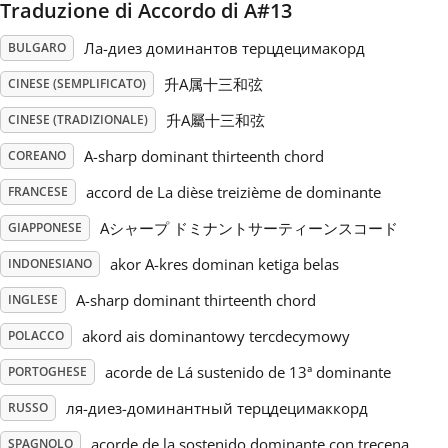
Traduzione di Accordo di A#13
Русский
Ла-диез доминантов терцдецимакорд
BULGARO
升A属十三和弦
CINESE (SEMPLIFICATO)
Svenska
升A屬十三和弦
CINESE (TRADIZIONALE)
A-sharp dominant thirteenth chord
COREANO
Tiếng Việt
accord de La dièse treizième de dominante
FRANCESE
Aシャープ ドミナントサーティーンスコード
GIAPPONESE
Türkçe
akor A-kres dominan ketiga belas
INDONESIANO
Українська
A-sharp dominant thirteenth chord
INGLESE
akord ais dominantowy tercdecymowy
POLACCO
简体中文
acorde de Lá sustenido de 13ª dominante
PORTOGHESE
ля-диез-доминантный терцдецимаккорд
RUSSO
繁體中文
acorde de la sostenido dominante con trecena
SPAGNOLO