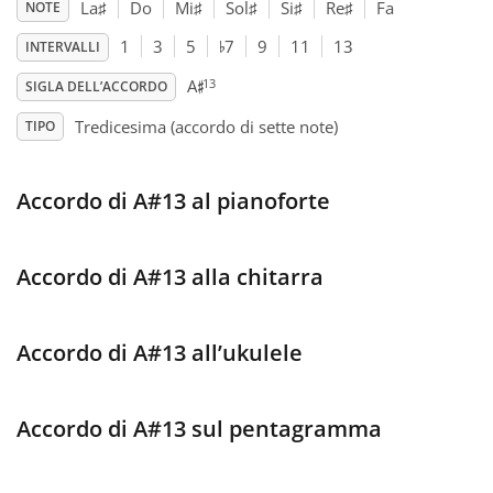
La
♯
Do
Mi
♯
Sol
♯
Si
♯
Re
♯
Fa
NOTE
♭
Français
1
3
5
7
9
11
13
INTERVALLI
♯
13
A
SIGLA DELL’ACCORDO
한국어
Tredicesima (accordo di sette note)
TIPO
हिन्दी
Accordo di A#13 al pianoforte
Italiano
Accordo di A#13 alla chitarra
日本語
Accordo di A#13 all’ukulele
Polski
Accordo di A#13 sul pentagramma
Português