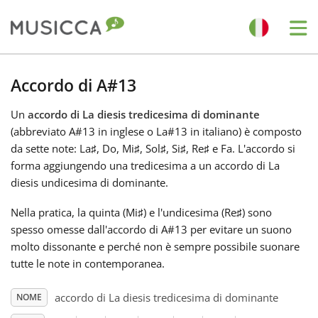
Me
Bahasa Indonesia
Accordo di A#13
Un
accordo di La diesis tredicesima di dominante
Български
(abbreviato A#13 in inglese o La#13 in italiano) è composto
da sette note: La
♯
, Do
, Mi
♯
, Sol
♯
, Si
♯
, Re
♯
e Fa
. L'accordo si
Dansk
forma aggiungendo una tredicesima a un accordo di La
diesis undicesima di dominante.
Deutsch
Nella pratica, la quinta (Mi
♯
) e l'undicesima (Re
♯
) sono
spesso omesse dall'accordo di A#13 per evitare un suono
molto dissonante e perché non è sempre possibile suonare
English
tutte le note in contemporanea.
accordo di La diesis tredicesima di dominante
NOME
Español