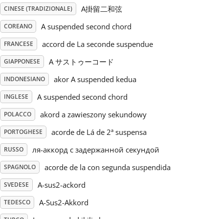
A掛留二和弦
CINESE (TRADIZIONALE)
Русский
A suspended second chord
COREANO
accord de La seconde suspendue
FRANCESE
Svenska
A サストゥーコード
GIAPPONESE
akor A suspended kedua
INDONESIANO
Tiếng Việt
A suspended second chord
INGLESE
Türkçe
akord a zawieszony sekundowy
POLACCO
acorde de Lá de 2ª suspensa
PORTOGHESE
Українська
ля-аккорд с задержанной секундой
RUSSO
acorde de la con segunda suspendida
SPAGNOLO
简体中文
A-sus2-ackord
SVEDESE
A-Sus2-Akkord
TEDESCO
繁體中文