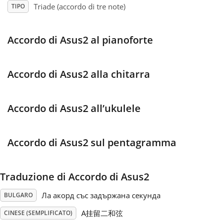
Triade (accordo di tre note)
TIPO
Français
Accordo di Asus2 al pianoforte
한국어
Accordo di Asus2 alla chitarra
हिन्दी
Accordo di Asus2 all’ukulele
Italiano
Accordo di Asus2 sul pentagramma
日本語
Traduzione di Accordo di Asus2
Polski
Ла акорд със задържана секунда
BULGARO
Português
A挂留二和弦
CINESE (SEMPLIFICATO)