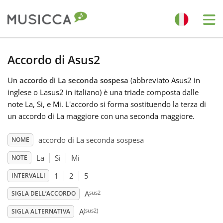
Me
Bahasa Indonesia
Accordo di Asus2
Un
accordo di La seconda sospesa
(abbreviato Asus2 in
Български
inglese o Lasus2 in italiano) è una triade composta dalle
note La, Si, e Mi. L'accordo si forma sostituendo la terza di
Dansk
un accordo di La maggiore con una seconda maggiore.
accordo di La seconda sospesa
NOME
Deutsch
La
Si
Mi
NOTE
1
2
5
INTERVALLI
English
sus2
A
SIGLA DELL’ACCORDO
(sus2)
Español
A
SIGLA ALTERNATIVA