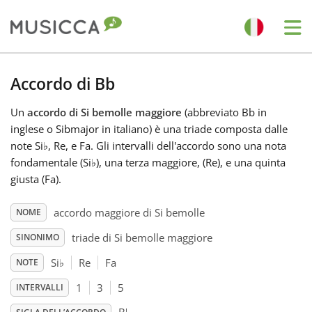
Me
Bahasa Indonesia
Accordo di Bb
Un
accordo di Si bemolle maggiore
(abbreviato Bb in
Български
inglese o Sibmajor in italiano) è una triade composta dalle
note Si
♭
, Re, e Fa. Gli intervalli dell'accordo sono una nota
Dansk
fondamentale (Si
♭
), una terza maggiore, (Re), e una quinta
giusta (Fa).
Deutsch
accordo maggiore di Si bemolle
NOME
triade di Si bemolle maggiore
SINONIMO
English
Si
♭
Re
Fa
NOTE
1
3
5
INTERVALLI
Español