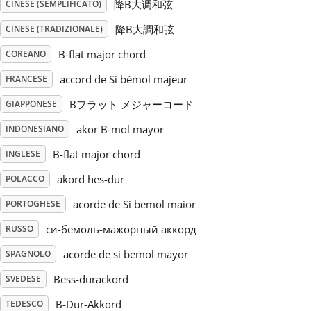
降B大调和弦
CINESE (SEMPLIFICATO)
Русский
降B大調和弦
CINESE (TRADIZIONALE)
B-flat major chord
COREANO
Svenska
accord de Si bémol majeur
FRANCESE
Bフラット メジャーコード
GIAPPONESE
Tiếng Việt
akor B-mol mayor
INDONESIANO
B-flat major chord
INGLESE
Türkçe
akord hes-dur
POLACCO
acorde de Si bemol maior
PORTOGHESE
Українська
си-бемоль-мажорный аккорд
RUSSO
简体中文
acorde de si bemol mayor
SPAGNOLO
Bess-durackord
SVEDESE
繁體中文
B-Dur-Akkord
TEDESCO