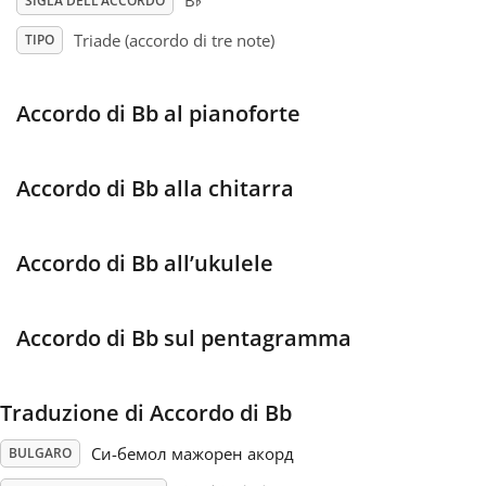
♭
B
SIGLA DELL’ACCORDO
Triade (accordo di tre note)
TIPO
Français
Accordo di Bb al pianoforte
한국어
हिन्दी
Accordo di Bb alla chitarra
Italiano
Accordo di Bb all’ukulele
日本語
Accordo di Bb sul pentagramma
Polski
Traduzione di Accordo di Bb
Си-бемол мажорен акорд
BULGARO
Português