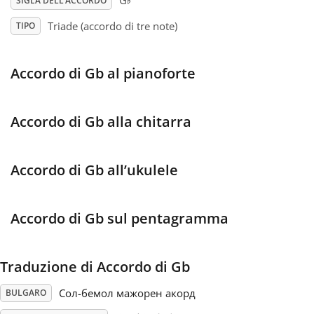
♭
G
SIGLA DELL’ACCORDO
Triade (accordo di tre note)
TIPO
Français
Accordo di Gb al pianoforte
한국어
हिन्दी
Accordo di Gb alla chitarra
Italiano
Accordo di Gb all’ukulele
日本語
Accordo di Gb sul pentagramma
Polski
Traduzione di Accordo di Gb
Сол-бемол мажорен акорд
BULGARO
Português