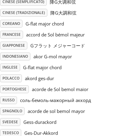
降G大调和弦
CINESE (SEMPLIFICATO)
Русский
降G大調和弦
CINESE (TRADIZIONALE)
G-flat major chord
COREANO
Svenska
accord de Sol bémol majeur
FRANCESE
Gフラット メジャーコード
GIAPPONESE
Tiếng Việt
akor G-mol mayor
INDONESIANO
G-flat major chord
INGLESE
Türkçe
akord ges-dur
POLACCO
acorde de Sol bemol maior
PORTOGHESE
Українська
соль-бемоль-мажорный аккорд
RUSSO
简体中文
acorde de sol bemol mayor
SPAGNOLO
Gess-durackord
SVEDESE
繁體中文
Ges-Dur-Akkord
TEDESCO