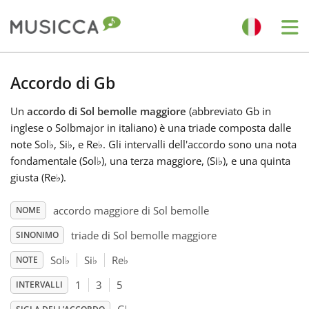
Me
Bahasa Indonesia
Accordo di Gb
Un
accordo di Sol bemolle maggiore
(abbreviato Gb in
Български
inglese o Solbmajor in italiano) è una triade composta dalle
note Sol
♭
, Si
♭
, e Re
♭
. Gli intervalli dell'accordo sono una nota
Dansk
fondamentale (Sol
♭
), una terza maggiore, (Si
♭
), e una quinta
giusta (Re
♭
).
Deutsch
accordo maggiore di Sol bemolle
NOME
triade di Sol bemolle maggiore
SINONIMO
English
Sol
♭
Si
♭
Re
♭
NOTE
1
3
5
INTERVALLI
Español