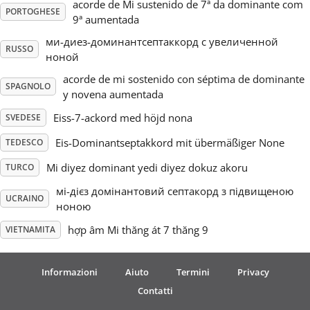
acorde de Mi sustenido de 7ª da dominante com
PORTOGHESE
9ª aumentada
ми-диез-доминантсептаккорд с увеличенной
RUSSO
ноной
acorde de mi sostenido con séptima de dominante
SPAGNOLO
y novena aumentada
Eiss-7-ackord med höjd nona
SVEDESE
Eis-Dominantseptakkord mit übermäßiger None
TEDESCO
Mi diyez dominant yedi diyez dokuz akoru
TURCO
мі-дієз домінантовий септакорд з підвищеною
UCRAINO
ноною
hợp âm Mi thăng át 7 thăng 9
VIETNAMITA
Informazioni
Aiuto
Termini
Privacy
Contatti