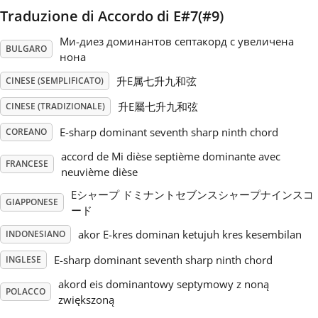
Traduzione di Accordo di E#7(#9)
Русский
Ми-диез доминантов септакорд с увеличена
BULGARO
нона
Svenska
升E属七升九和弦
CINESE (SEMPLIFICATO)
升E屬七升九和弦
CINESE (TRADIZIONALE)
Tiếng Việt
E-sharp dominant seventh sharp ninth chord
COREANO
accord de Mi dièse septième dominante avec
FRANCESE
Türkçe
neuvième dièse
Eシャープ ドミナントセブンスシャープナインスコ
GIAPPONESE
ード
Українська
akor E-kres dominan ketujuh kres kesembilan
INDONESIANO
简体中文
E-sharp dominant seventh sharp ninth chord
INGLESE
akord eis dominantowy septymowy z noną
POLACCO
zwiększoną
繁體中文