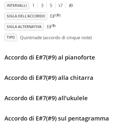
♯
♭
1
3
5
7
9
INTERVALLI
♯
♯
Français
7(
9)
E
SIGLA DELL’ACCORDO
♯
♯
7
9
E
SIGLA ALTERNATIVA
한국어
Quintriade (accordo di cinque note)
TIPO
हिन्दी
Accordo di E#7(#9) al pianoforte
Italiano
Accordo di E#7(#9) alla chitarra
日本語
Accordo di E#7(#9) all’ukulele
Polski
Accordo di E#7(#9) sul pentagramma
Português