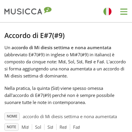
Me
Bahasa Indonesia
Accordo di E#7(#9)
Un
accordo di Mi diesis settima e nona aumentata
Български
(abbreviato E#7(#9) in inglese o Mi#7(#9) in italiano) è
composto da cinque note: Mi
♯
, Sol
, Si
♯
, Re
♯
e Fa
♯
. L'accordo
Dansk
si forma aggiungendo una nona aumentata a un accordo di
Mi diesis settima di dominante.
Deutsch
Nella pratica, la quinta (Si
♯
) viene spesso omessa
dall'accordo di E#7(#9) perché non è sempre possibile
suonare tutte le note in contemporanea.
English
accordo di Mi diesis settima e nona aumentata
NOME
Español
Mi
♯
Sol
Si
♯
Re
♯
Fa
♯
NOTE