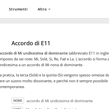
Strumenti
Altro
Accordo di E11
accordo di Mi undicesima di dominante
(abbreviato E11 in ingles
mposto da sei note: Mi, Sol
♯
, Si, Re, Fa
♯
e La. L'accordo si forma
undicesima a un accordo di Mi nona di dominante.
a pratica, la terza (Sol
♯
) e la quinta (Si) vengono spesso omesse da
are un suono molto dissonante, e perché non è sempre possibile 
contemporanea.
accordo di Mi undicesima di dominante
NOME