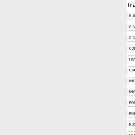
Tr
Русский
BU
CIN
Svenska
CIN
CO
Tiếng Việt
FR
Türkçe
GI
IN
Українська
IN
PO
简体中文
PO
RU
繁體中文