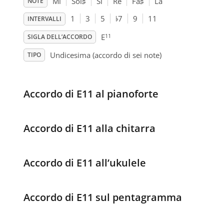
Mi
Sol
♯
Si
Re
Fa
♯
La
NOTE
♭
1
3
5
7
9
11
INTERVALLI
11
E
SIGLA DELL’ACCORDO
Undicesima (accordo di sei note)
TIPO
Accordo di E11 al pianoforte
Accordo di E11 alla chitarra
Accordo di E11 all’ukulele
Accordo di E11 sul pentagramma