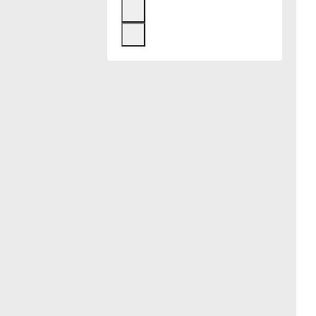
Français
한국어
हिन्दी
Italiano
日本語
Polski
Português