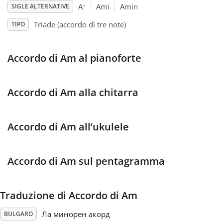
–
A
Ami
Amin
SIGLE ALTERNATIVE
Français
Triade (accordo di tre note)
TIPO
한국어
Accordo di Am al pianoforte
हिन्दी
Accordo di Am alla chitarra
Italiano
Accordo di Am all’ukulele
日本語
Accordo di Am sul pentagramma
Polski
Traduzione di Accordo di Am
Português
Ла минорен акорд
BULGARO