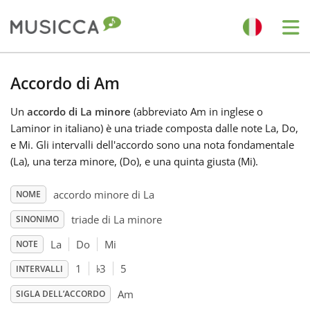
Me
Bahasa Indonesia
Accordo di Am
Un
accordo di La minore
(abbreviato Am in inglese o
Български
Laminor in italiano) è una triade composta dalle note La, Do,
e Mi. Gli intervalli dell'accordo sono una nota fondamentale
Dansk
(La), una terza minore, (Do), e una quinta giusta (Mi).
accordo minore di La
NOME
Deutsch
triade di La minore
SINONIMO
La
Do
Mi
NOTE
English
♭
1
3
5
INTERVALLI
Español
Am
SIGLA DELL’ACCORDO