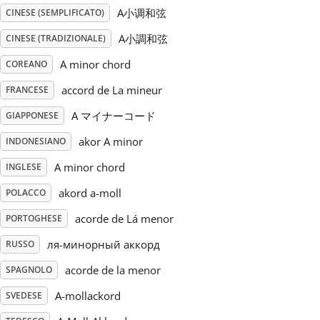
A小调和弦
CINESE (SEMPLIFICATO)
Русский
A小調和弦
CINESE (TRADIZIONALE)
A minor chord
COREANO
Svenska
accord de La mineur
FRANCESE
A マイナーコード
GIAPPONESE
Tiếng Việt
akor A minor
INDONESIANO
Türkçe
A minor chord
INGLESE
akord a-moll
POLACCO
Українська
acorde de Lá menor
PORTOGHESE
ля-минорный аккорд
RUSSO
简体中文
acorde de la menor
SPAGNOLO
A-mollackord
SVEDESE
繁體中文