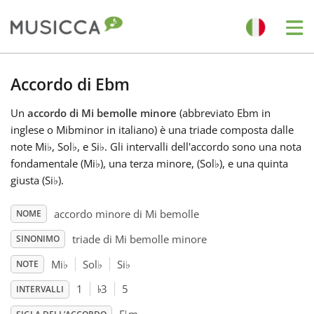
Me
Bahasa Indonesia
Accordo di Ebm
Un
accordo di Mi bemolle minore
(abbreviato Ebm in
Български
inglese o Mibminor in italiano) è una triade composta dalle
note Mi
♭
, Sol
♭
, e Si
♭
. Gli intervalli dell'accordo sono una nota
Dansk
fondamentale (Mi
♭
), una terza minore, (Sol
♭
), e una quinta
giusta (Si
♭
).
Deutsch
accordo minore di Mi bemolle
NOME
triade di Mi bemolle minore
SINONIMO
English
Mi
♭
Sol
♭
Si
♭
NOTE
♭
1
3
5
INTERVALLI
Español