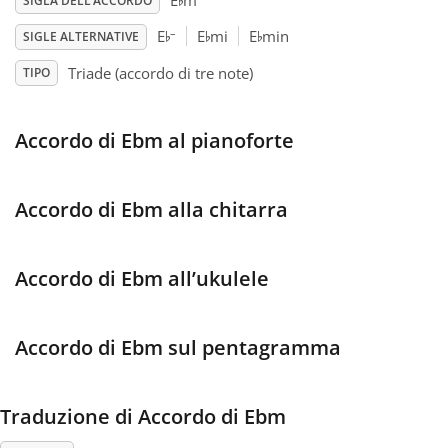
♭
E
m
SIGLA DELL’ACCORDO
♭
♭
♭
–
E
E
mi
E
min
SIGLE ALTERNATIVE
Français
Triade (accordo di tre note)
TIPO
한국어
Accordo di Ebm al pianoforte
हिन्दी
Accordo di Ebm alla chitarra
Italiano
Accordo di Ebm all’ukulele
日本語
Accordo di Ebm sul pentagramma
Polski
Traduzione di Accordo di Ebm
Português