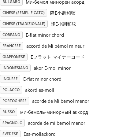
Ми-бемол минорен акорд
BULGARO
Русский
降E小调和弦
CINESE (SEMPLIFICATO)
降E小調和弦
CINESE (TRADIZIONALE)
Svenska
E-flat minor chord
COREANO
accord de Mi bémol mineur
FRANCESE
Tiếng Việt
Eフラット マイナーコード
GIAPPONESE
akor E-mol minor
INDONESIANO
Türkçe
E-flat minor chord
INGLESE
akord es-moll
POLACCO
Українська
acorde de Mi bemol menor
PORTOGHESE
简体中文
ми-бемоль-минорный аккорд
RUSSO
acorde de mi bemol menor
SPAGNOLO
繁體中文
Ess-mollackord
SVEDESE