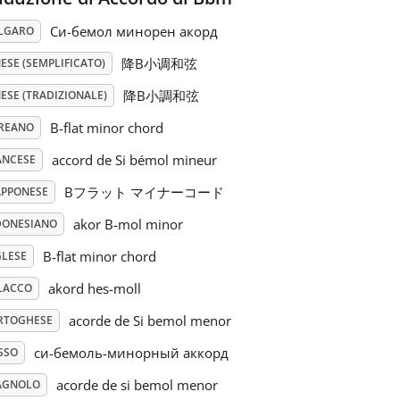
Си-бемол минорен акорд
LGARO
降B小调和弦
ESE (SEMPLIFICATO)
降B小調和弦
ESE (TRADIZIONALE)
B-flat minor chord
REANO
accord de Si bémol mineur
ANCESE
Bフラット マイナーコード
APPONESE
akor B-mol minor
DONESIANO
B-flat minor chord
GLESE
akord hes-moll
LACCO
acorde de Si bemol menor
RTOGHESE
си-бемоль-минорный аккорд
SSO
acorde de si bemol menor
AGNOLO