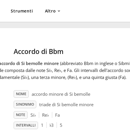
Strumenti
Altro
Accordo di Bbm
accordo di Si bemolle minore
(abbreviato Bbm in inglese o Sibmin
de composta dalle note Si
♭
, Re
♭
, e Fa. Gli intervalli dell'accordo 
damentale (Si
♭
), una terza minore, (Re
♭
), e una quinta giusta (Fa).
accordo minore di Si bemolle
NOME
triade di Si bemolle minore
SINONIMO
Si
♭
Re
♭
Fa
NOTE
♭
1
3
5
INTERVALLI