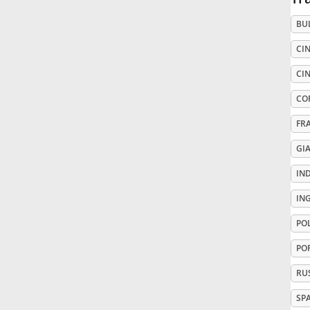
BU
Русский
CIN
Svenska
CIN
CO
Tiếng Việt
FR
GI
Türkçe
IN
IN
Українська
PO
PO
简体中文
RU
繁體中文
SP