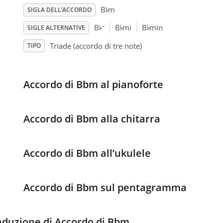
♭
B
m
SIGLA DELL’ACCORDO
♭
♭
♭
–
B
B
mi
B
min
SIGLE ALTERNATIVE
Triade (accordo di tre note)
TIPO
Accordo di Bbm al pianoforte
Accordo di Bbm alla chitarra
Accordo di Bbm all’ukulele
Accordo di Bbm sul pentagramma
aduzione di Accordo di Bbm