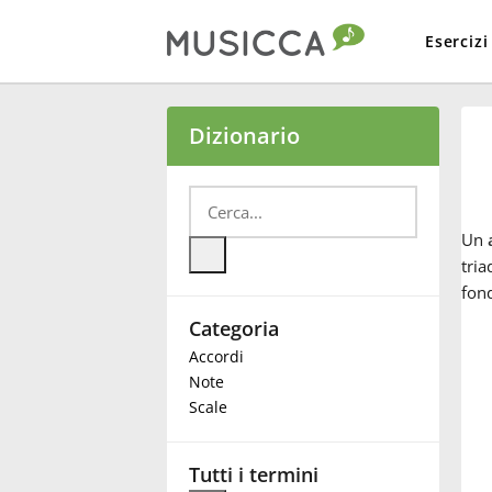
Esercizi
Bahasa Indonesia
Dizionario
Български
Un
Dansk
tria
fon
Categoria
Deutsch
Accordi
Note
English
Scale
Español
Tutti i termini