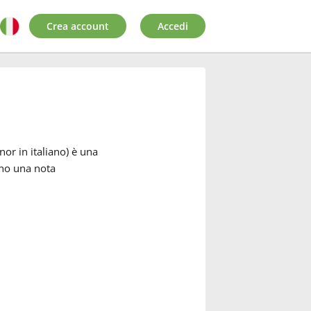
Crea account
Accedi
or in italiano) è una
sono una nota