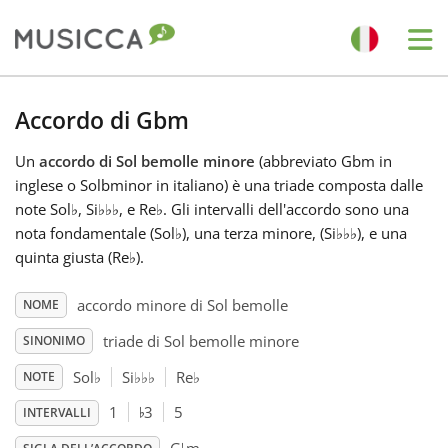
Me
Bahasa Indonesia
Accordo di Gbm
Un
accordo di Sol bemolle minore
(abbreviato Gbm in
Български
inglese o Solbminor in italiano) è una triade composta dalle
note Sol
♭
, Si
♭
♭
♭
, e Re
♭
. Gli intervalli dell'accordo sono una
Dansk
nota fondamentale (Sol
♭
), una terza minore, (Si
♭
♭
♭
), e una
quinta giusta (Re
♭
).
Deutsch
accordo minore di Sol bemolle
NOME
triade di Sol bemolle minore
SINONIMO
English
Sol
♭
Si
♭
♭
♭
Re
♭
NOTE
♭
1
3
5
INTERVALLI
Español