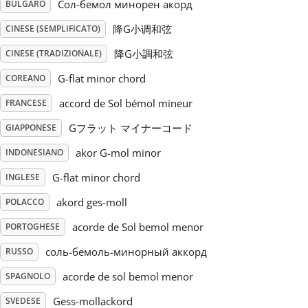
Сол-бемол минорен акорд
BULGARO
Русский
降G小调和弦
CINESE (SEMPLIFICATO)
降G小調和弦
CINESE (TRADIZIONALE)
Svenska
G-flat minor chord
COREANO
accord de Sol bémol mineur
FRANCESE
Tiếng Việt
Gフラット マイナーコード
GIAPPONESE
akor G-mol minor
INDONESIANO
Türkçe
G-flat minor chord
INGLESE
akord ges-moll
POLACCO
Українська
acorde de Sol bemol menor
PORTOGHESE
简体中文
соль-бемоль-минорный аккорд
RUSSO
acorde de sol bemol menor
SPAGNOLO
繁體中文
Gess-mollackord
SVEDESE