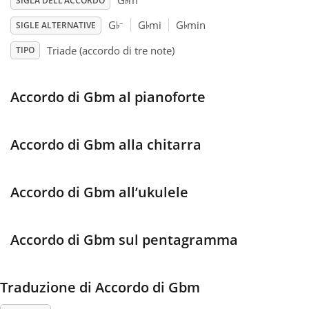
♭
G
m
SIGLA DELL’ACCORDO
♭
♭
♭
–
G
G
mi
G
min
SIGLE ALTERNATIVE
Français
Triade (accordo di tre note)
TIPO
한국어
Accordo di Gbm al pianoforte
हिन्दी
Accordo di Gbm alla chitarra
Italiano
Accordo di Gbm all’ukulele
日本語
Accordo di Gbm sul pentagramma
Polski
Traduzione di Accordo di Gbm
Português