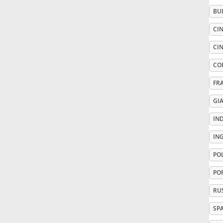
BU
Русский
CIN
CIN
Svenska
CO
FR
Tiếng Việt
GI
Türkçe
IN
IN
Українська
PO
PO
简体中文
RU
SP
繁體中文