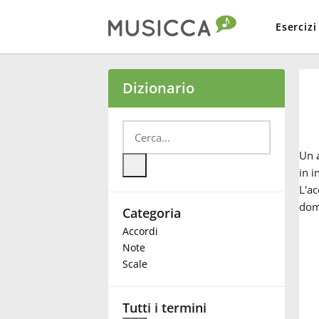
Esercizi
Bahasa Indonesia
Dizionario
Български
Un
Dansk
in i
L'ac
dom
Categoria
Deutsch
Accordi
Note
English
Scale
Español
Tutti i termini