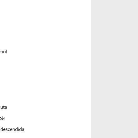
mol
nuta
ой
 descendida