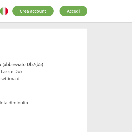
Crea account
Accedi
a
(abbreviato Db7(b5)
, La
♭
♭
e Do
♭
.
settima di
inta diminuita