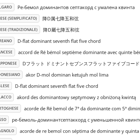
Ре-бемол доминантов септакорд с умалена квинта
LGARO
降D属七降五和弦
ESE (SEMPLIFICATO)
降D屬七降五和弦
ESE (TRADIZIONALE)
D-flat dominant seventh flat five chord
REANO
accord de Ré bémol septième dominante avec quinte bé
ANCESE
Dフラット ドミナントセブンスフラットファイブコード
APPONESE
akor D-mol dominan ketujuh mol lima
DONESIANO
D-flat dominant seventh flat five chord
GLESE
akord des dominantowy septymowy z obniżoną kwintą
LACCO
acorde de Ré bemol de 7ª da dominante com 5ª dimi
RTOGHESE
ре-бемоль-доминантсептаккорд с уменьшенной квинт
SSO
acorde de re bemol con séptima de dominante y quinta
AGNOLO