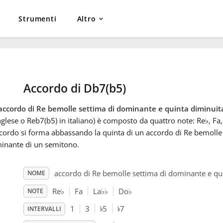
Strumenti
Altro
Accordo di Db7(b5)
accordo di Re bemolle settima di dominante e quinta diminuit
nglese o Reb7(b5) in italiano) è composto da quattro note: Re
♭
, Fa
cordo si forma abbassando la quinta di un accordo di Re bemolle 
inante di un semitono.
accordo di Re bemolle settima di dominante e qu
NOME
Re
♭
Fa
La
♭
♭
Do
♭
NOTE
♭
♭
1
3
5
7
INTERVALLI