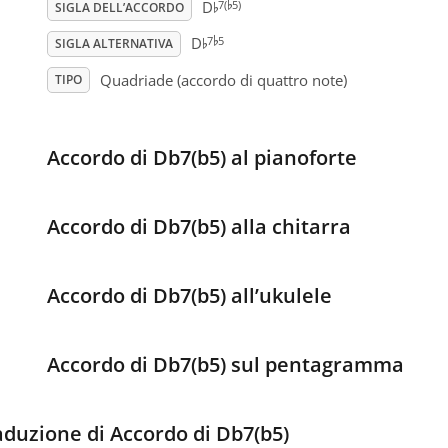
♭
♭
7(
5)
D
SIGLA DELL’ACCORDO
♭
♭
7
5
D
SIGLA ALTERNATIVA
Quadriade (accordo di quattro note)
TIPO
Accordo di Db7(b5) al pianoforte
Accordo di Db7(b5) alla chitarra
Accordo di Db7(b5) all’ukulele
Accordo di Db7(b5) sul pentagramma
aduzione di Accordo di Db7(b5)