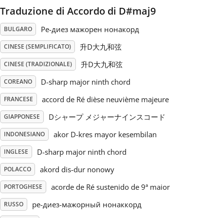
Traduzione di Accordo di D#maj9
Русский
Ре-диез мажорен нонакорд
BULGARO
升D大九和弦
CINESE (SEMPLIFICATO)
Svenska
升D大九和弦
CINESE (TRADIZIONALE)
D-sharp major ninth chord
Tiếng Việt
COREANO
accord de Ré dièse neuvième majeure
FRANCESE
Türkçe
Dシャープ メジャーナインスコード
GIAPPONESE
akor D-kres mayor kesembilan
INDONESIANO
Українська
D-sharp major ninth chord
INGLESE
akord dis-dur nonowy
POLACCO
简体中文
acorde de Ré sustenido de 9ª maior
PORTOGHESE
ре-диез-мажорный нонаккорд
RUSSO
繁體中文