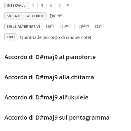
1
3
5
7
9
INTERVALLI
♯
Français
maj9
D
SIGLA DELL’ACCORDO
♯
♯
♯
♯
Δ9
ma9
MA9
M9
D
D
D
D
SIGLE ALTERNATIVE
한국어
Quintriade (accordo di cinque note)
TIPO
हिन्दी
Accordo di D#maj9 al pianoforte
Italiano
Accordo di D#maj9 alla chitarra
日本語
Accordo di D#maj9 all’ukulele
Polski
Accordo di D#maj9 sul pentagramma
Português