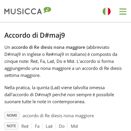
Me
Bahasa Indonesia
Accordo di D#maj9
Un
accordo di Re diesis nona maggiore
(abbreviato
Български
D#maj9 in inglese o Re#maj9 in italiano) è composto da
cinque note: Re
♯
, Fa
, La
♯
, Do
e Mi
♯
. L'accordo si forma
Dansk
aggiungendo una nona maggiore a un accordo di Re diesis
settima maggiore.
Deutsch
Nella pratica, la quinta (La
♯
) viene talvolta omessa
dall'accordo di D#maj9 perché non sempre è possibile
suonare tutte le note in contemporanea.
English
accordo di Re diesis nona maggiore
NOME
Español
Re
♯
Fa
La
♯
Do
Mi
♯
NOTE