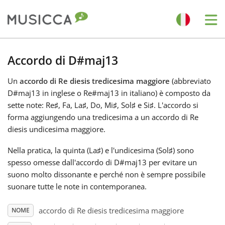
Me
Bahasa Indonesia
Accordo di D#maj13
Un
accordo di Re diesis tredicesima maggiore
(abbreviato
Български
D#maj13 in inglese o Re#maj13 in italiano) è composto da
sette note: Re
♯
, Fa
, La
♯
, Do
, Mi
♯
, Sol
♯
e Si
♯
. L'accordo si
Dansk
forma aggiungendo una tredicesima a un accordo di Re
diesis undicesima maggiore.
Deutsch
Nella pratica, la quinta (La
♯
) e l'undicesima (Sol
♯
) sono
spesso omesse dall'accordo di D#maj13 per evitare un
suono molto dissonante e perché non è sempre possibile
English
suonare tutte le note in contemporanea.
accordo di Re diesis tredicesima maggiore
NOME
Español