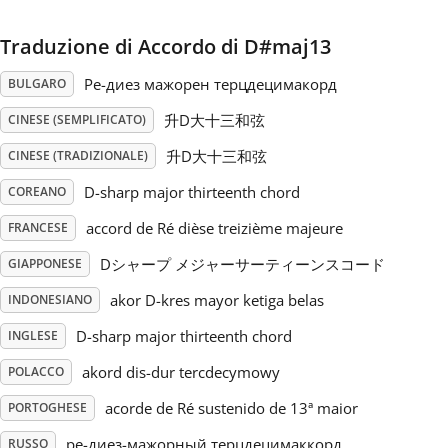
Русский
Traduzione di Accordo di D#maj13
Ре-диез мажорен терцдецимакорд
BULGARO
Svenska
升D大十三和弦
CINESE (SEMPLIFICATO)
升D大十三和弦
CINESE (TRADIZIONALE)
Tiếng Việt
D-sharp major thirteenth chord
COREANO
accord de Ré dièse treizième majeure
FRANCESE
Türkçe
Dシャープ メジャーサーティーンスコード
GIAPPONESE
Українська
akor D-kres mayor ketiga belas
INDONESIANO
D-sharp major thirteenth chord
INGLESE
简体中文
akord dis-dur tercdecymowy
POLACCO
acorde de Ré sustenido de 13ª maior
PORTOGHESE
繁體中文
ре-диез-мажорный терцдецимаккорд
RUSSO