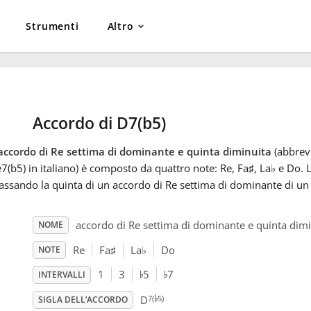
Strumenti
Altro
Accordo di D7(b5)
accordo di Re settima di dominante e quinta diminuita
(abbrevi
7(b5) in italiano) è composto da quattro note: Re, Fa
♯
, La
♭
e Do. L
ssando la quinta di un accordo di Re settima di dominante di un
accordo di Re settima di dominante e quinta dimi
NOME
Re
Fa
♯
La
♭
Do
NOTE
♭
♭
1
3
5
7
INTERVALLI
♭
7(
5)
D
SIGLA DELL’ACCORDO