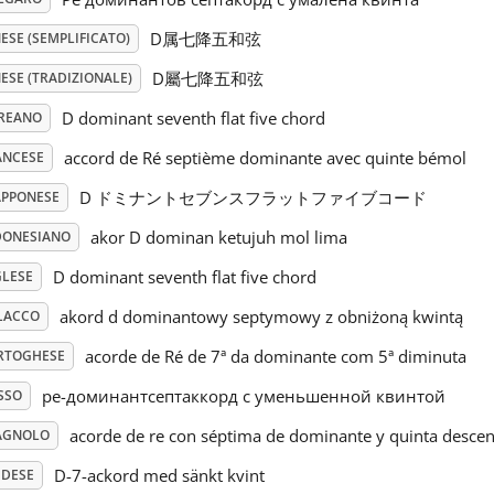
D属七降五和弦
ESE (SEMPLIFICATO)
D屬七降五和弦
ESE (TRADIZIONALE)
D dominant seventh flat five chord
REANO
accord de Ré septième dominante avec quinte bémol
ANCESE
D ドミナントセブンスフラットファイブコード
APPONESE
akor D dominan ketujuh mol lima
DONESIANO
D dominant seventh flat five chord
GLESE
akord d dominantowy septymowy z obniżoną kwintą
LACCO
acorde de Ré de 7ª da dominante com 5ª diminuta
RTOGHESE
ре-доминантсептаккорд с уменьшенной квинтой
SSO
acorde de re con séptima de dominante y quinta desce
AGNOLO
D-7-ackord med sänkt kvint
EDESE