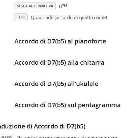
♭
7
5
D
SIGLA ALTERNATIVA
Quadriade (accordo di quattro note)
TIPO
Accordo di D7(b5) al pianoforte
Accordo di D7(b5) alla chitarra
Accordo di D7(b5) all’ukulele
Accordo di D7(b5) sul pentagramma
aduzione di Accordo di D7(b5)
Ре доминантов септакорд с умалена квинта
LGARO