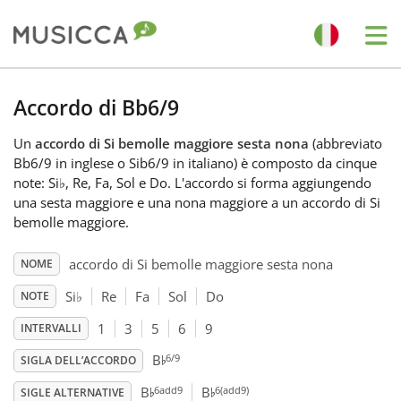
Me
Bahasa Indonesia
Accordo di Bb6/9
Un
accordo di Si bemolle maggiore sesta nona
(abbreviato
Български
Bb6/9 in inglese o Sib6/9 in italiano) è composto da cinque
note: Si
♭
, Re, Fa, Sol e Do. L'accordo si forma aggiungendo
una sesta maggiore e una nona maggiore a un accordo di Si
Dansk
bemolle maggiore.
accordo di Si bemolle maggiore sesta nona
NOME
Deutsch
Si
♭
Re
Fa
Sol
Do
NOTE
English
1
3
5
6
9
INTERVALLI
♭
6/9
B
SIGLA DELL’ACCORDO
♭
♭
Español
6add9
6(add9)
B
B
SIGLE ALTERNATIVE