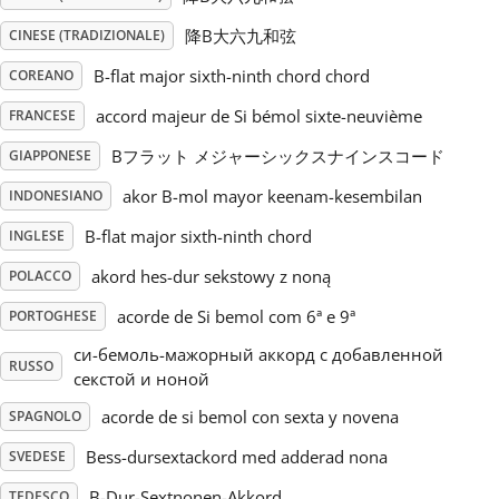
降B大六九和弦
CINESE (TRADIZIONALE)
Русский
B-flat major sixth-ninth chord chord
COREANO
accord majeur de Si bémol sixte-neuvième
Svenska
FRANCESE
Bフラット メジャーシックスナインスコード
GIAPPONESE
Tiếng Việt
akor B-mol mayor keenam-kesembilan
INDONESIANO
B-flat major sixth-ninth chord
INGLESE
Türkçe
akord hes-dur sekstowy z noną
POLACCO
acorde de Si bemol com 6ª e 9ª
PORTOGHESE
Українська
си-бемоль-мажорный аккорд с добавленной
RUSSO
секстой и ноной
简体中文
acorde de si bemol con sexta y novena
SPAGNOLO
Bess-dursextackord med adderad nona
SVEDESE
繁體中文
B-Dur-Sextnonen-Akkord
TEDESCO