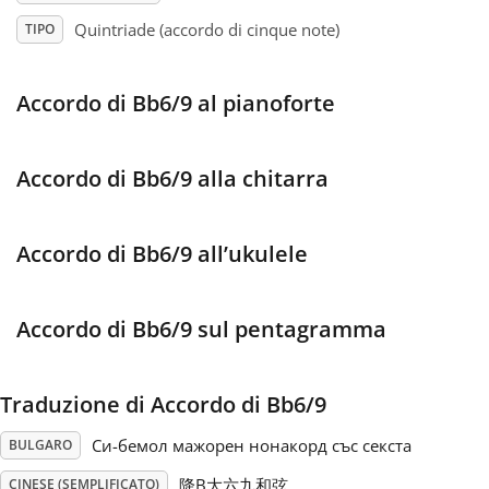
Quintriade (accordo di cinque note)
TIPO
Français
Accordo di Bb6/9 al pianoforte
한국어
Accordo di Bb6/9 alla chitarra
हिन्दी
Accordo di Bb6/9 all’ukulele
Italiano
日本語
Accordo di Bb6/9 sul pentagramma
Polski
Traduzione di Accordo di Bb6/9
Си-бемол мажорен нонакорд със секста
BULGARO
Português
降B大六九和弦
CINESE (SEMPLIFICATO)