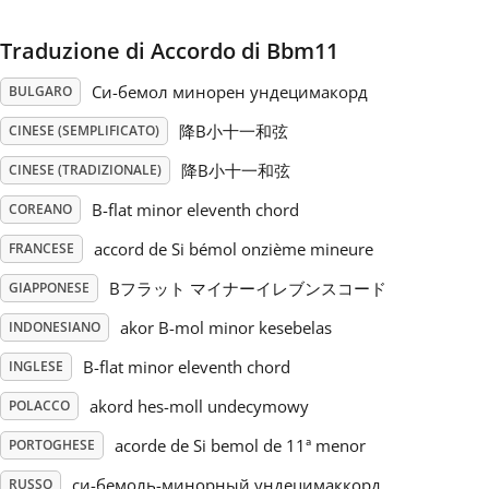
Русский
Traduzione di Accordo di Bbm11
Си-бемол минорен ундецимакорд
BULGARO
Svenska
降B小十一和弦
CINESE (SEMPLIFICATO)
降B小十一和弦
CINESE (TRADIZIONALE)
Tiếng Việt
B-flat minor eleventh chord
COREANO
accord de Si bémol onzième mineure
FRANCESE
Türkçe
Bフラット マイナーイレブンスコード
GIAPPONESE
Українська
akor B-mol minor kesebelas
INDONESIANO
B-flat minor eleventh chord
INGLESE
简体中文
akord hes-moll undecymowy
POLACCO
acorde de Si bemol de 11ª menor
PORTOGHESE
繁體中文
си-бемоль-минорный ундецимаккорд
RUSSO