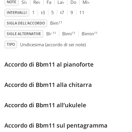
Si
♭
Re
♭
Fa
La
♭
Do
Mi
♭
NOTE
♭
♭
Français
1
3
5
7
9
11
INTERVALLI
♭
11
B
m
SIGLA DELL’ACCORDO
♭
♭
♭
한국어
–11
11
11
B
B
mi
B
min
SIGLE ALTERNATIVE
Undicesima (accordo di sei note)
TIPO
हिन्दी
Accordo di Bbm11 al pianoforte
Italiano
Accordo di Bbm11 alla chitarra
日本語
Accordo di Bbm11 all’ukulele
Polski
Accordo di Bbm11 sul pentagramma
Português