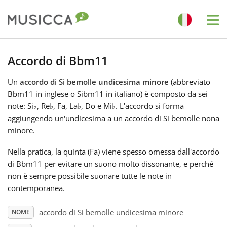
Me
Bahasa Indonesia
Accordo di Bbm11
Un
accordo di Si bemolle undicesima minore
(abbreviato
Български
Bbm11 in inglese o Sibm11 in italiano) è composto da sei
note: Si
♭
, Re
♭
, Fa, La
♭
, Do e Mi
♭
. L'accordo si forma
Dansk
aggiungendo un'undicesima a un accordo di Si bemolle nona
minore.
Deutsch
Nella pratica, la quinta (Fa) viene spesso omessa dall'accordo
di Bbm11 per evitare un suono molto dissonante, e perché
non è sempre possibile suonare tutte le note in
English
contemporanea.
accordo di Si bemolle undicesima minore
NOME
Español