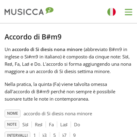
Me
Bahasa Indonesia
Accordo di B#m9
Un
accordo di Si diesis nona minore
(abbreviato B#m9 in
Български
inglese o Si#m9 in italiano) è composto da cinque note: Si
♯
,
Re
♯
, Fa
, La
♯
e Do
. L'accordo si forma aggiungendo una nona
Dansk
maggiore a un accordo di Si diesis settima minore.
Nella pratica, la quinta (Fa
) viene talvolta omessa
Deutsch
dall'accordo di B#m9 perché non sempre è possibile
suonare tutte le note in contemporanea.
English
accordo di Si diesis nona minore
NOME
Si
♯
Re
♯
Fa
La
♯
Do
NOTE
♭
♭
Español
1
3
5
7
9
INTERVALLI