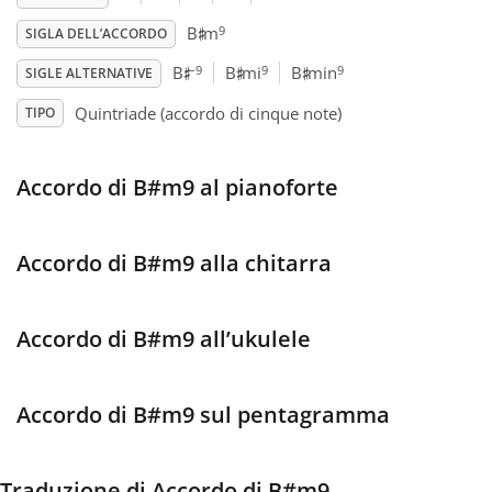
♯
9
B
m
SIGLA DELL’ACCORDO
♯
♯
♯
Français
–9
9
9
B
B
mi
B
min
SIGLE ALTERNATIVE
Quintriade (accordo di cinque note)
TIPO
한국어
Accordo di B#m9 al pianoforte
हिन्दी
Italiano
Accordo di B#m9 alla chitarra
日本語
Accordo di B#m9 all’ukulele
Polski
Accordo di B#m9 sul pentagramma
Português
Traduzione di Accordo di B#m9