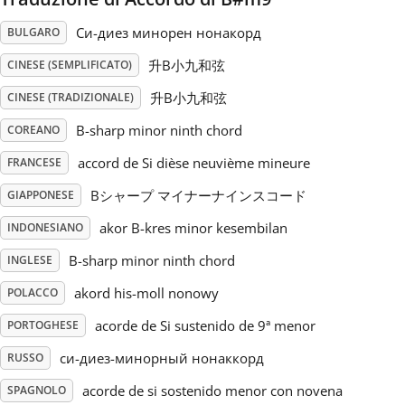
Си-диез минорен нонакорд
BULGARO
Русский
升B小九和弦
CINESE (SEMPLIFICATO)
Svenska
升B小九和弦
CINESE (TRADIZIONALE)
B-sharp minor ninth chord
COREANO
Tiếng Việt
accord de Si dièse neuvième mineure
FRANCESE
Bシャープ マイナーナインスコード
GIAPPONESE
Türkçe
akor B-kres minor kesembilan
INDONESIANO
B-sharp minor ninth chord
INGLESE
Українська
akord his-moll nonowy
POLACCO
acorde de Si sustenido de 9ª menor
简体中文
PORTOGHESE
си-диез-минорный нонаккорд
RUSSO
繁體中文
acorde de si sostenido menor con novena
SPAGNOLO