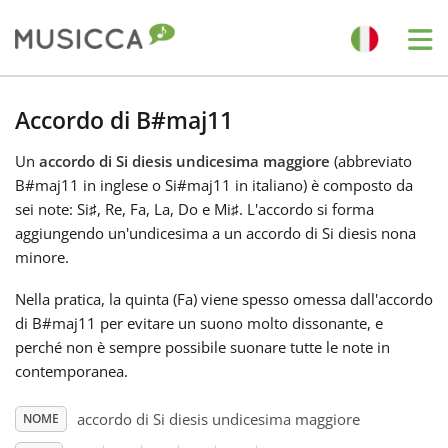
Me
Bahasa Indonesia
Accordo di B#maj11
Un
accordo di Si diesis undicesima maggiore
(abbreviato
Български
B#maj11 in inglese o Si#maj11 in italiano) è composto da
sei note: Si
♯
, Re
, Fa
, La
, Do
e Mi
♯
. L'accordo si forma
Dansk
aggiungendo un'undicesima a un accordo di Si diesis nona
minore.
Deutsch
Nella pratica, la quinta (Fa
) viene spesso omessa dall'accordo
di B#maj11 per evitare un suono molto dissonante, e
perché non è sempre possibile suonare tutte le note in
English
contemporanea.
accordo di Si diesis undicesima maggiore
NOME
Español