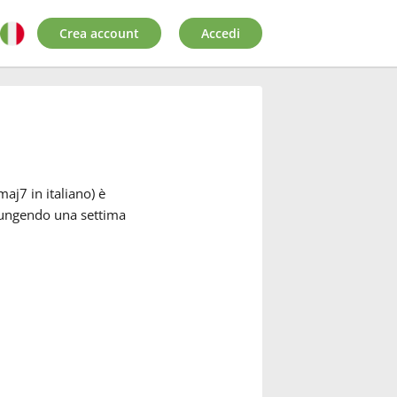
Crea account
Accedi
aj7 in italiano) è
iungendo una settima