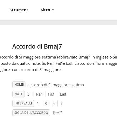
Strumenti
Altro
Accordo di Bmaj7
accordo di Si maggiore settima
(abbreviato Bmaj7 in inglese o Sim
osto da quattro note: Si, Re
♯
, Fa
♯
e La
♯
. L'accordo si forma agg
giore a un accordo di Si maggiore.
accordo di Si maggiore settima
NOME
Si
Re
♯
Fa
♯
La
♯
NOTE
1
3
5
7
INTERVALLI
maj7
B
SIGLA DELL’ACCORDO