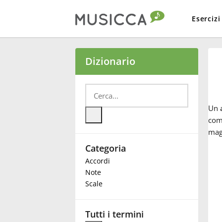
Esercizi
Bahasa Indonesia
Dizionario
Български
Un
Dansk
comp
mag
Categoria
Deutsch
Accordi
Note
English
Scale
Español
Tutti i termini