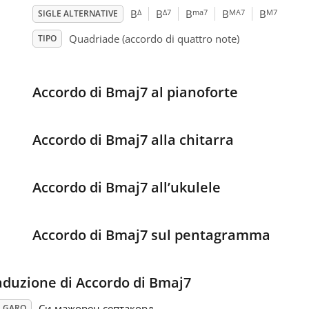
Δ
Δ7
ma7
MA7
M7
B
B
B
B
B
SIGLE ALTERNATIVE
Quadriade (accordo di quattro note)
TIPO
Accordo di Bmaj7 al pianoforte
Accordo di Bmaj7 alla chitarra
Accordo di Bmaj7 all’ukulele
Accordo di Bmaj7 sul pentagramma
aduzione di Accordo di Bmaj7
Си мажорен септакорд
LGARO