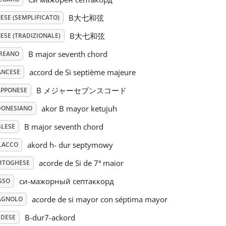
B大七和弦
ESE (SEMPLIFICATO)
B大七和弦
ESE (TRADIZIONALE)
B major seventh chord
REANO
accord de Si septième majeure
ANCESE
B メジャーセブンスコード
APPONESE
akor B mayor ketujuh
DONESIANO
B major seventh chord
GLESE
akord h- dur septymowy
LACCO
acorde de Si de 7ª maior
RTOGHESE
си-мажорный септаккорд
SSO
acorde de si mayor con séptima mayor
AGNOLO
B-dur7-ackord
EDESE