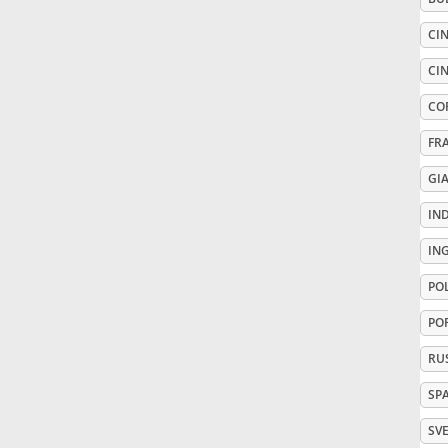
CIN
Русский
CIN
Svenska
CO
FR
Tiếng Việt
GI
IN
Türkçe
IN
PO
Українська
PO
RU
简体中文
SP
繁體中文
SV