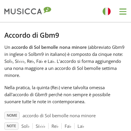
Me
Bahasa Indonesia
Accordo di Gbm9
Un
accordo di Sol bemolle nona minore
(abbreviato Gbm9
Български
in inglese o Solbm9 in italiano) è composto da cinque note:
Sol
♭
, Si
♭
♭
♭
, Re
♭
, Fa
♭
e La
♭
. L'accordo si forma aggiungendo
Dansk
una nona maggiore a un accordo di Sol bemolle settima
minore.
Deutsch
Nella pratica, la quinta (Re
♭
) viene talvolta omessa
dall'accordo di Gbm9 perché non sempre è possibile
suonare tutte le note in contemporanea.
English
accordo di Sol bemolle nona minore
NOME
Español
Sol
♭
Si
♭
♭
♭
Re
♭
Fa
♭
La
♭
NOTE