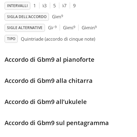
♭
♭
1
3
5
7
9
INTERVALLI
♭
Français
9
G
m
SIGLA DELL’ACCORDO
♭
♭
♭
–9
9
9
G
G
mi
G
min
SIGLE ALTERNATIVE
한국어
Quintriade (accordo di cinque note)
TIPO
हिन्दी
Accordo di Gbm9 al pianoforte
Italiano
Accordo di Gbm9 alla chitarra
日本語
Accordo di Gbm9 all’ukulele
Polski
Accordo di Gbm9 sul pentagramma
Português