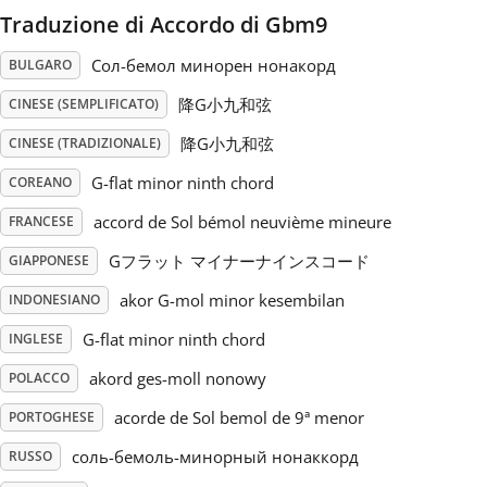
Traduzione di Accordo di Gbm9
Русский
Сол-бемол минорен нонакорд
BULGARO
降G小九和弦
CINESE (SEMPLIFICATO)
Svenska
降G小九和弦
CINESE (TRADIZIONALE)
G-flat minor ninth chord
Tiếng Việt
COREANO
accord de Sol bémol neuvième mineure
FRANCESE
Türkçe
Gフラット マイナーナインスコード
GIAPPONESE
akor G-mol minor kesembilan
INDONESIANO
Українська
G-flat minor ninth chord
INGLESE
akord ges-moll nonowy
POLACCO
简体中文
acorde de Sol bemol de 9ª menor
PORTOGHESE
соль-бемоль-минорный нонаккорд
RUSSO
繁體中文