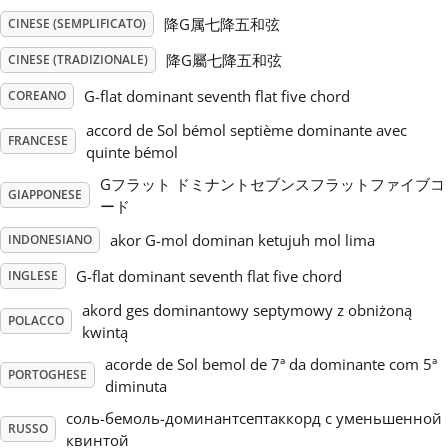
降G属七降五和弦
CINESE (SEMPLIFICATO)
Русский
降G屬七降五和弦
CINESE (TRADIZIONALE)
G-flat dominant seventh flat five chord
COREANO
Svenska
accord de Sol bémol septième dominante avec
FRANCESE
quinte bémol
Tiếng Việt
Gフラット ドミナントセブンスフラットファイブコ
GIAPPONESE
ード
Türkçe
akor G-mol dominan ketujuh mol lima
INDONESIANO
G-flat dominant seventh flat five chord
INGLESE
Українська
akord ges dominantowy septymowy z obniżoną
POLACCO
kwintą
简体中文
acorde de Sol bemol de 7ª da dominante com 5ª
PORTOGHESE
diminuta
соль-бемоль-доминантсептаккорд с уменьшенной
繁體中文
RUSSO
квинтой