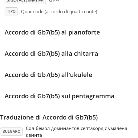
♭
G
SIGLA ALTERNATIVA
Quadriade (accordo di quattro note)
TIPO
Français
Accordo di Gb7(b5) al pianoforte
한국어
हिन्दी
Accordo di Gb7(b5) alla chitarra
Italiano
Accordo di Gb7(b5) all’ukulele
日本語
Accordo di Gb7(b5) sul pentagramma
Polski
Traduzione di Accordo di Gb7(b5)
Сол-бемол доминантов септакорд с умалена
Português
BULGARO
квинта