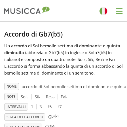
Me
Bahasa Indonesia
Accordo di Gb7(b5)
Un
accordo di Sol bemolle settima di dominante e quinta
Български
diminuita
(abbreviato Gb7(b5) in inglese o Solb7(b5) in
italiano) è composto da quattro note: Sol
♭
, Si
♭
, Re
♭
♭
e Fa
♭
.
Dansk
L'accordo si forma abbassando la quinta di un accordo di Sol
bemolle settima di dominante di un semitono.
Deutsch
accordo di Sol bemolle settima di dominante e quinta
NOME
Sol
♭
Si
♭
Re
♭
♭
Fa
♭
NOTE
♭
♭
English
1
3
5
7
INTERVALLI
♭
♭
7(
5)
G
SIGLA DELL’ACCORDO
♭
Español
7
5