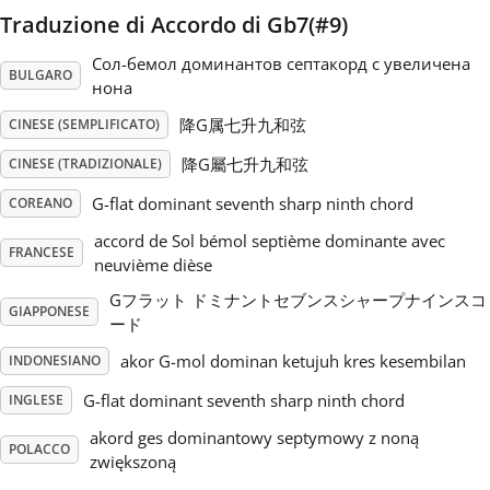
Traduzione di Accordo di Gb7(#9)
Русский
Сол-бемол доминантов септакорд с увеличена
BULGARO
нона
Svenska
降G属七升九和弦
CINESE (SEMPLIFICATO)
降G屬七升九和弦
CINESE (TRADIZIONALE)
Tiếng Việt
G-flat dominant seventh sharp ninth chord
COREANO
accord de Sol bémol septième dominante avec
FRANCESE
Türkçe
neuvième dièse
Gフラット ドミナントセブンスシャープナインスコ
GIAPPONESE
ード
Українська
akor G-mol dominan ketujuh kres kesembilan
INDONESIANO
简体中文
G-flat dominant seventh sharp ninth chord
INGLESE
akord ges dominantowy septymowy z noną
POLACCO
zwiększoną
繁體中文