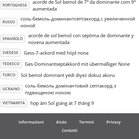
acorde de Sol bemol de 7ª da dominante com 9ª
PORTOGHESE
aumentada
соль-бемоль-доминантсептаккорд с увеличенной
RUSSO
ноной
acorde de sol bemol con séptima de dominante y
SPAGNOLO
novena aumentada
Gess-7-ackord med höjd nona
SVEDESE
Ges-Dominantseptakkord mit übermäßiger None
TEDESCO
Sol bemol dominant yedi diyez dokuz akoru
TURCO
соль-бемоль домінантовий септакорд з
UCRAINO
підвищеною ноною
hợp âm Sol giáng át 7 thăng 9
VIETNAMITA
Informazioni
Aiuto
Termini
Privacy
Contatti