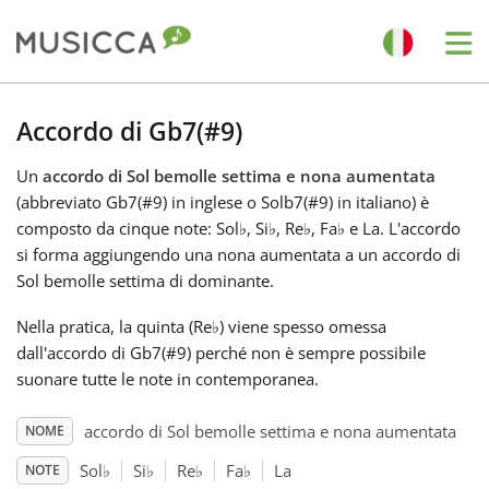
Me
Bahasa Indonesia
Accordo di Gb7(#9)
Un
accordo di Sol bemolle settima e nona aumentata
Български
(abbreviato Gb7(#9) in inglese o Solb7(#9) in italiano) è
composto da cinque note: Sol
♭
, Si
♭
, Re
♭
, Fa
♭
e La. L'accordo
Dansk
si forma aggiungendo una nona aumentata a un accordo di
Sol bemolle settima di dominante.
Deutsch
Nella pratica, la quinta (Re
♭
) viene spesso omessa
dall'accordo di Gb7(#9) perché non è sempre possibile
suonare tutte le note in contemporanea.
English
accordo di Sol bemolle settima e nona aumentata
NOME
Español
Sol
♭
Si
♭
Re
♭
Fa
♭
La
NOTE