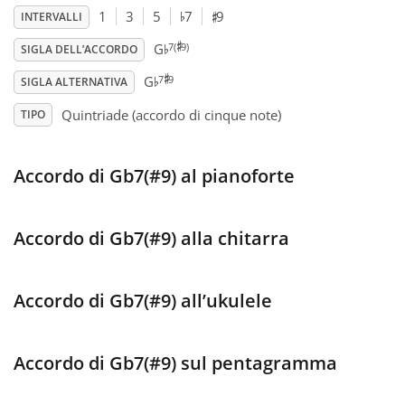
♯
♭
1
3
5
7
9
INTERVALLI
♯
♭
Français
7(
9)
G
SIGLA DELL’ACCORDO
♯
♭
7
9
G
SIGLA ALTERNATIVA
한국어
Quintriade (accordo di cinque note)
TIPO
हिन्दी
Accordo di Gb7(#9) al pianoforte
Italiano
Accordo di Gb7(#9) alla chitarra
日本語
Accordo di Gb7(#9) all’ukulele
Polski
Accordo di Gb7(#9) sul pentagramma
Português