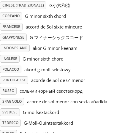
G小六和弦
CINESE (TRADIZIONALE)
Русский
G minor sixth chord
COREANO
accord de Sol sixte mineure
FRANCESE
Svenska
G マイナーシックスコード
GIAPPONESE
akor G minor keenam
INDONESIANO
Tiếng Việt
G minor sixth chord
INGLESE
Türkçe
akord g-moll sekstowy
POLACCO
acorde de Sol de 6ª menor
PORTOGHESE
Українська
соль-минорный секстаккорд
RUSSO
acorde de sol menor con sexta añadida
SPAGNOLO
简体中文
G-mollsextackord
SVEDESE
G-Moll-Quintsextakkord
TEDESCO
繁體中文