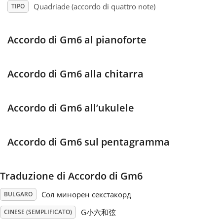
Quadriade (accordo di quattro note)
TIPO
Français
Accordo di Gm6 al pianoforte
한국어
Accordo di Gm6 alla chitarra
हिन्दी
Accordo di Gm6 all’ukulele
Italiano
Accordo di Gm6 sul pentagramma
日本語
Traduzione di Accordo di Gm6
Polski
Сол минорен секстакорд
BULGARO
Português
G小六和弦
CINESE (SEMPLIFICATO)