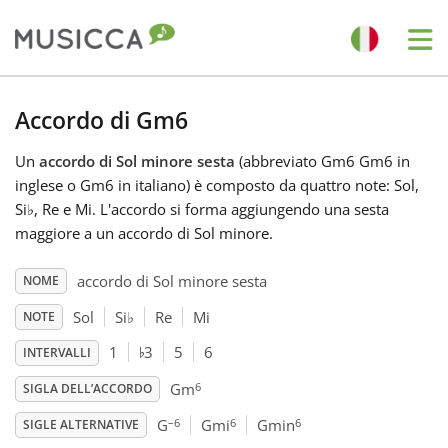
Me
Bahasa Indonesia
Accordo di Gm6
Un
accordo di Sol minore sesta
(abbreviato Gm6 Gm6 in
Български
inglese o Gm6 in italiano) è composto da quattro note: Sol,
Si
♭
, Re e Mi. L'accordo si forma aggiungendo una sesta
Dansk
maggiore a un accordo di Sol minore.
accordo di Sol minore sesta
NOME
Deutsch
Sol
Si
♭
Re
Mi
NOTE
♭
1
3
5
6
INTERVALLI
English
6
Gm
SIGLA DELL’ACCORDO
–6
6
6
Español
G
Gmi
Gmin
SIGLE ALTERNATIVE