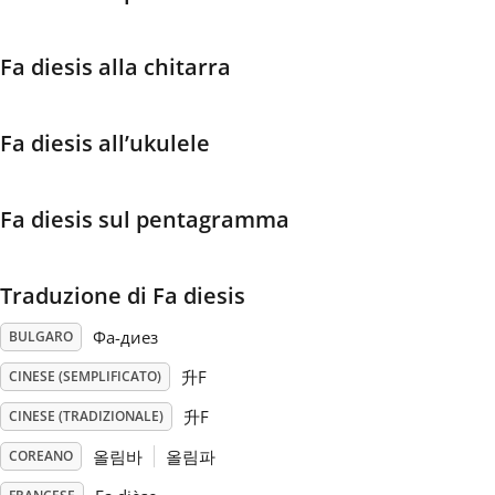
Français
Fa diesis alla chitarra
한국어
Fa diesis all’ukulele
हिन्दी
Fa diesis sul pentagramma
Italiano
Traduzione di Fa diesis
日本語
Фа-диез
BULGARO
升F
CINESE (SEMPLIFICATO)
Polski
升F
CINESE (TRADIZIONALE)
올림바
올림파
COREANO
Português