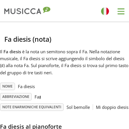
Me
Bahasa Indonesia
Fa diesis (nota)
Български
Il
Fa diesis
è la nota un semitono sopra il Fa. Nella notazione
musicale, il Fa diesis si scrive aggiungendo il simbolo del diesis
(
) alla nota Fa. Sul pianoforte, il Fa diesis si trova sul primo tasto
♯
Dansk
del gruppo di tre tasti neri.
Deutsch
Fa diesis
NOME
♯
Fa
ABBREVIAZIONE
English
Sol bemolle
Mi doppio diesis
NOTE ENARMONICHE EQUIVALENTI
Español
Fa diesis al pianoforte