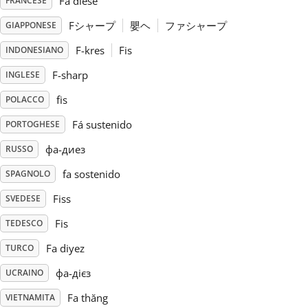
Fa dièse
FRANCESE
Fシャープ
嬰ヘ
ファシャープ
GIAPPONESE
Русский
F-kres
Fis
INDONESIANO
Svenska
F-sharp
INGLESE
fis
POLACCO
Tiếng Việt
Fá sustenido
PORTOGHESE
фа-диез
RUSSO
Türkçe
fa sostenido
SPAGNOLO
Fiss
SVEDESE
Українська
Fis
TEDESCO
Fa diyez
简体中文
TURCO
фа-дієз
UCRAINO
繁體中文
Fa thăng
VIETNAMITA