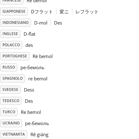
Ré bémol
FRANCESE
Dフラット
変ニ
レフラット
GIAPPONESE
Русский
D-mol
Des
INDONESIANO
Svenska
D-flat
INGLESE
des
POLACCO
Tiếng Việt
Ré bemol
PORTOGHESE
ре-бемоль
RUSSO
Türkçe
re bemol
SPAGNOLO
Dess
SVEDESE
Українська
Des
TEDESCO
Re bemol
简体中文
TURCO
ре-бемоль
UCRAINO
繁體中文
Rê giáng
VIETNAMITA