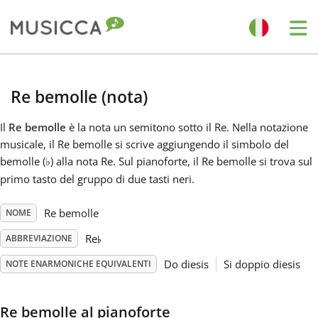
Me
Bahasa Indonesia
Re bemolle (nota)
Български
Il
Re bemolle
è la nota un semitono sotto il Re. Nella notazione
musicale, il Re bemolle si scrive aggiungendo il simbolo del
bemolle (
) alla nota Re. Sul pianoforte, il Re bemolle si trova sul
♭
Dansk
primo tasto del gruppo di due tasti neri.
Deutsch
Re bemolle
NOME
♭
Re
ABBREVIAZIONE
English
Do diesis
Si doppio diesis
NOTE ENARMONICHE EQUIVALENTI
Español
Re bemolle al pianoforte