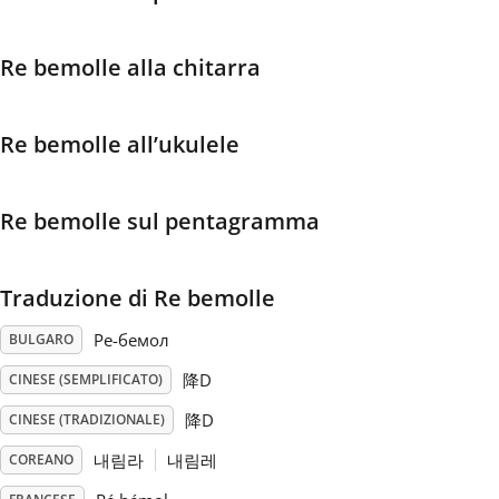
Français
Re bemolle alla chitarra
한국어
Re bemolle all’ukulele
हिन्दी
Re bemolle sul pentagramma
Italiano
Traduzione di Re bemolle
日本語
Ре-бемол
BULGARO
降D
CINESE (SEMPLIFICATO)
Polski
降D
CINESE (TRADIZIONALE)
내림라
내림레
COREANO
Português