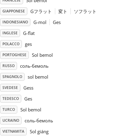
Sol bémol
FRANCESE
Gフラット
変ト
ソフラット
GIAPPONESE
Русский
G-mol
Ges
INDONESIANO
Svenska
G-flat
INGLESE
ges
POLACCO
Tiếng Việt
Sol bemol
PORTOGHESE
соль-бемоль
RUSSO
Türkçe
sol bemol
SPAGNOLO
Gess
SVEDESE
Українська
Ges
TEDESCO
Sol bemol
简体中文
TURCO
соль-бемоль
UCRAINO
繁體中文
Sol giáng
VIETNAMITA