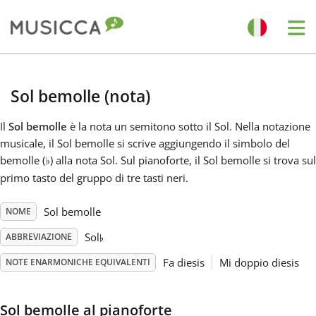
Me
Bahasa Indonesia
Sol bemolle (nota)
Български
Il
Sol bemolle
è la nota un semitono sotto il Sol. Nella notazione
musicale, il Sol bemolle si scrive aggiungendo il simbolo del
bemolle (
) alla nota Sol. Sul pianoforte, il Sol bemolle si trova sul
♭
Dansk
primo tasto del gruppo di tre tasti neri.
Deutsch
Sol bemolle
NOME
♭
Sol
ABBREVIAZIONE
English
Fa diesis
Mi doppio diesis
NOTE ENARMONICHE EQUIVALENTI
Español
Sol bemolle al pianoforte