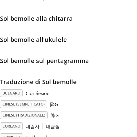
Français
Sol bemolle alla chitarra
한국어
Sol bemolle all’ukulele
हिन्दी
Sol bemolle sul pentagramma
Italiano
Traduzione di Sol bemolle
日本語
Сол-бемол
BULGARO
降G
CINESE (SEMPLIFICATO)
Polski
降G
CINESE (TRADIZIONALE)
내림사
내림솔
COREANO
Português