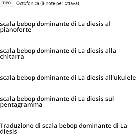
Octofonica (8 note per ottava)
TIPO
Français
scala bebop dominante di La diesis al
pianoforte
한국어
scala bebop dominante di La diesis alla
हिन्दी
chitarra
Italiano
scala bebop dominante di La diesis all’ukulele
日本語
scala bebop dominante di La diesis sul
pentagramma
Polski
Traduzione di scala bebop dominante di La
Português
diesis