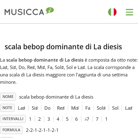
Me
Bahasa Indonesia
scala bebop dominante di La diesis
Български
La
scala bebop dominante di La diesis
è composta da otto note:
La
♯
, Si
♯
, Do
, Re
♯
, Mi
♯
, Fa
, Sol
♯
, Sol
e La
♯
. La scala corrisponde a
Dansk
una scala di La diesis maggiore con l'aggiunta di una settima
minore.
Deutsch
scala bebop dominante di La diesis
NOME
La
♯
Si
♯
Do
Re
♯
Mi
♯
Fa
Sol
♯
Sol
La
♯
NOTE
English
1
2
3
4
5
6
♭
7
7
1
INTERVALLI
2-2-1-2-1-1-2-1
FORMULA
Español