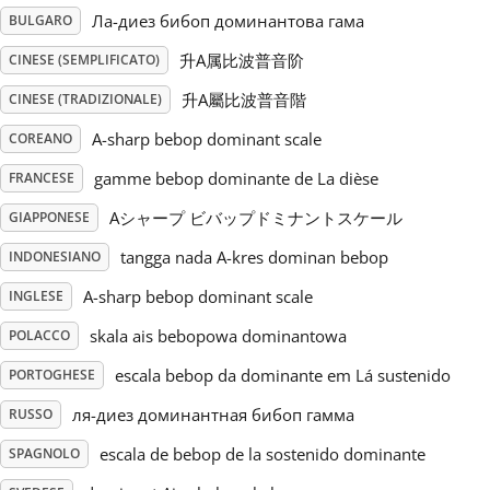
Ла-диез бибоп доминантова гама
BULGARO
Русский
升A属比波普音阶
CINESE (SEMPLIFICATO)
升A屬比波普音階
CINESE (TRADIZIONALE)
Svenska
A-sharp bebop dominant scale
COREANO
gamme bebop dominante de La dièse
FRANCESE
Tiếng Việt
Aシャープ ビバップドミナントスケール
GIAPPONESE
Türkçe
tangga nada A-kres dominan bebop
INDONESIANO
A-sharp bebop dominant scale
INGLESE
Українська
skala ais bebopowa dominantowa
POLACCO
escala bebop da dominante em Lá sustenido
PORTOGHESE
简体中文
ля-диез доминантная бибоп гамма
RUSSO
escala de bebop de la sostenido dominante
SPAGNOLO
繁體中文