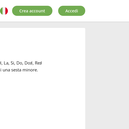
Crea account
Accedi
♯
, La, Si, Do, Do
♯
, Re
♯
di una sesta minore.