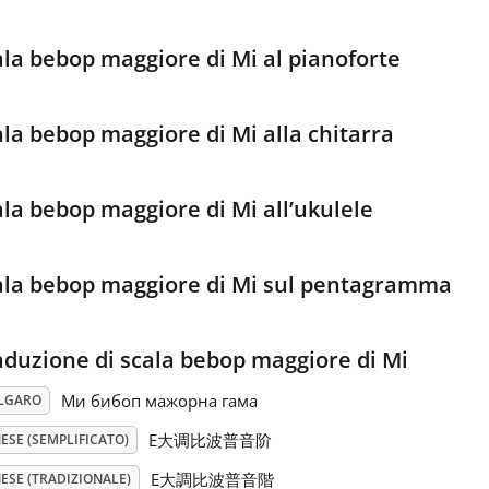
ala bebop maggiore di Mi al pianoforte
ala bebop maggiore di Mi alla chitarra
ala bebop maggiore di Mi all’ukulele
ala bebop maggiore di Mi sul pentagramma
aduzione di scala bebop maggiore di Mi
Ми бибоп мажорна гама
LGARO
E大调比波普音阶
ESE (SEMPLIFICATO)
E大調比波普音階
ESE (TRADIZIONALE)