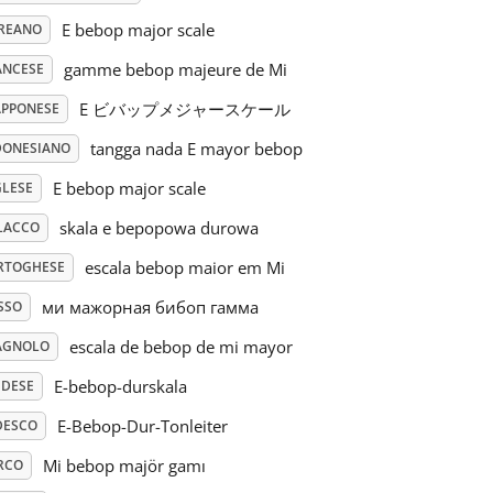
E bebop major scale
REANO
gamme bebop majeure de Mi
ANCESE
E ビバップメジャースケール
APPONESE
tangga nada E mayor bebop
DONESIANO
E bebop major scale
GLESE
skala e bepopowa durowa
LACCO
escala bebop maior em Mi
RTOGHESE
ми мажорная бибоп гамма
SSO
escala de bebop de mi mayor
AGNOLO
E-bebop-durskala
EDESE
E-Bebop-Dur-Tonleiter
DESCO
Mi bebop majör gamı
RCO