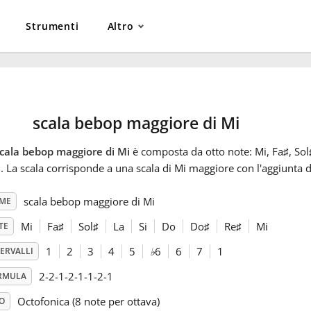
Strumenti
Altro
scala bebop maggiore di Mi
cala bebop maggiore di Mi
è composta da otto note: Mi, Fa
♯
, Sol
. La scala corrisponde a una scala di Mi maggiore con l'aggiunta 
scala bebop maggiore di Mi
ME
Mi
Fa
♯
Sol
♯
La
Si
Do
Do
♯
Re
♯
Mi
TE
1
2
3
4
5
♭
6
6
7
1
ERVALLI
2-2-1-2-1-1-2-1
RMULA
Octofonica (8 note per ottava)
O