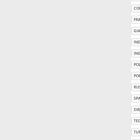
CO
Русский
FR
GI
Svenska
IN
Tiếng Việt
IN
PO
Türkçe
PO
RU
Українська
SP
SV
简体中文
TE
TU
繁體中文