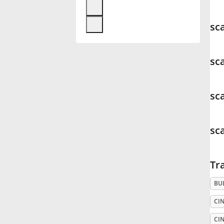
Français
sc
한국어
sc
हिन्दी
sc
Italiano
sc
日本語
Tr
Polski
BU
CIN
Português
CIN