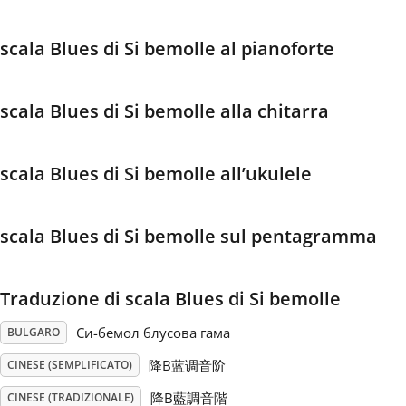
Français
scala Blues di Si bemolle al pianoforte
한국어
scala Blues di Si bemolle alla chitarra
हिन्दी
scala Blues di Si bemolle all’ukulele
Italiano
scala Blues di Si bemolle sul pentagramma
日本語
Traduzione di scala Blues di Si bemolle
Polski
Си-бемол блусова гама
BULGARO
降B蓝调音阶
CINESE (SEMPLIFICATO)
Português
降B藍調音階
CINESE (TRADIZIONALE)