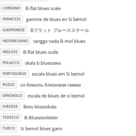
B-flat blues scale
COREANO
Русский
gamme de blues en Si bémol
FRANCESE
Bフラット ブルーススケール
GIAPPONESE
Svenska
tangga nada B-mol blues
INDONESIANO
Tiếng Việt
B-flat blues scale
INGLESE
skala b bluesowa
POLACCO
Türkçe
escala blues em Si bemol
PORTOGHESE
си-бемоль блюзовая гамма
RUSSO
Українська
escala de blues de si bemol
SPAGNOLO
Bess-bluesskala
SVEDESE
简体中文
B-Bluestonleiter
TEDESCO
Si bemol blues gamı
TURCO
繁體中文