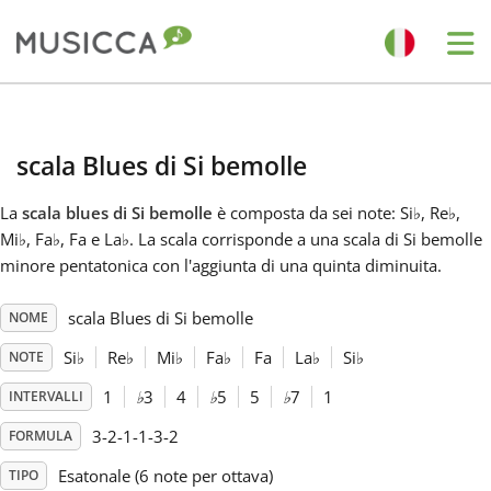
Me
Bahasa Indonesia
scala Blues di Si bemolle
Български
La
scala blues di Si bemolle
è composta da sei note: Si
♭
, Re
♭
,
Mi
♭
, Fa
♭
, Fa e La
♭
. La scala corrisponde a una scala di Si bemolle
Dansk
minore pentatonica con l'aggiunta di una quinta diminuita.
scala Blues di Si bemolle
NOME
Deutsch
Si
♭
Re
♭
Mi
♭
Fa
♭
Fa
La
♭
Si
♭
NOTE
English
1
♭
3
4
♭
5
5
♭
7
1
INTERVALLI
3-2-1-1-3-2
FORMULA
Español
Esatonale (6 note per ottava)
TIPO