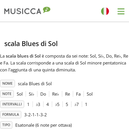
Me
Bahasa Indonesia
scala Blues di Sol
Български
La
scala blues di Sol
è composta da sei note: Sol, Si
♭
, Do, Re
♭
, Re
e Fa. La scala corrisponde a una scala di Sol minore pentatonica
Dansk
con l'aggiunta di una quinta diminuita.
scala Blues di Sol
NOME
Deutsch
Sol
Si
♭
Do
Re
♭
Re
Fa
Sol
NOTE
English
1
♭
3
4
♭
5
5
♭
7
1
INTERVALLI
3-2-1-1-3-2
FORMULA
Español
Esatonale (6 note per ottava)
TIPO