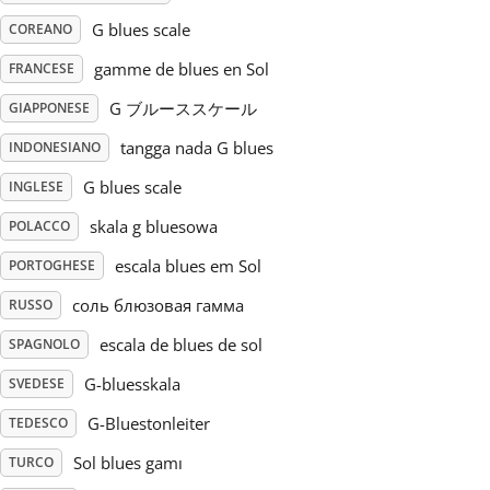
G blues scale
COREANO
Русский
gamme de blues en Sol
FRANCESE
G ブルーススケール
GIAPPONESE
Svenska
tangga nada G blues
INDONESIANO
Tiếng Việt
G blues scale
INGLESE
skala g bluesowa
POLACCO
Türkçe
escala blues em Sol
PORTOGHESE
соль блюзовая гамма
RUSSO
Українська
escala de blues de sol
SPAGNOLO
G-bluesskala
SVEDESE
简体中文
G-Bluestonleiter
TEDESCO
Sol blues gamı
TURCO
繁體中文