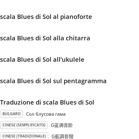
Français
scala Blues di Sol al pianoforte
한국어
scala Blues di Sol alla chitarra
हिन्दी
scala Blues di Sol all’ukulele
Italiano
scala Blues di Sol sul pentagramma
日本語
Traduzione di scala Blues di Sol
Polski
Сол блусова гама
BULGARO
G蓝调音阶
CINESE (SEMPLIFICATO)
Português
G藍調音階
CINESE (TRADIZIONALE)