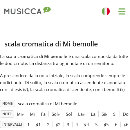
Me
Bahasa Indonesia
scala cromatica di Mi bemolle
Български
La
scala cromatica di Mi bemolle
è una scala composta da tutte
le dodici note. La distanza tra ogni nota è di un semitono.
Dansk
A prescindere dalla nota iniziale, la scala comprende sempre le
dodici note. Di solito, la scala cromatica ascendente è annotata
Deutsch
con i diesis (
); la scala cromatica discendente, con i bemolli (
).
♯
♭
scala cromatica di Mi bemolle
NOME
English
Mi
♭
Mi
Fa
Sol
♭
Sol
La
♭
La
Si
♭
Si
Do
NOTE
Español
1
♯
1
2
♯
2
3
4
♯
4
5
♯
5
6
♯
6
INTERVALLI