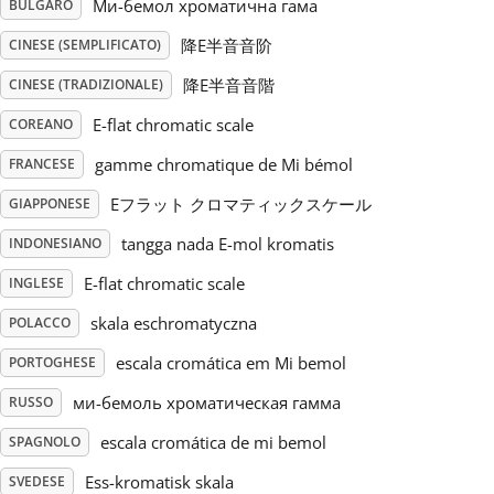
Mи-бемол хроматична гама
BULGARO
Русский
降E半音音阶
CINESE (SEMPLIFICATO)
降E半音音階
CINESE (TRADIZIONALE)
Svenska
E-flat chromatic scale
COREANO
gamme chromatique de Mi bémol
FRANCESE
Tiếng Việt
Eフラット クロマティックスケール
GIAPPONESE
tangga nada E-mol kromatis
INDONESIANO
Türkçe
E-flat chromatic scale
INGLESE
skala eschromatyczna
POLACCO
Українська
escala cromática em Mi bemol
PORTOGHESE
简体中文
ми-бемоль хроматическая гамма
RUSSO
escala cromática de mi bemol
SPAGNOLO
繁體中文
Ess-kromatisk skala
SVEDESE