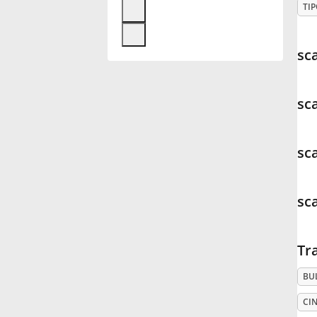
TIP
Français
sc
한국어
sca
हिन्दी
sca
Italiano
sc
日本語
Tr
Polski
BU
Português
CIN