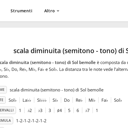
Strumenti
Altro
scala diminuita (semitono - tono) di 
cala diminuita (semitono - tono) di Sol bemolle
è composta da o
♭
, Si
♭
, Do, Re
♭
, Mi
♭
, Fa
♭
e Sol
♭
. La distanza tra le note vede l’alter
tono.
scala diminuita (semitono - tono) di Sol bemolle
ME
Sol
♭
La
♭
♭
Si
♭
♭
♭
Si
♭
Do
Re
♭
Mi
♭
Fa
♭
Sol
♭
TE
1
♭
2
♭
3
3
♯
4
5
6
♭
7
1
ERVALLI
1-2-1-2-1-2-1-2
RMULA