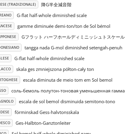
降G半全減音階
ESE (TRADIZIONALE)
G-flat half-whole diminished scale
REANO
gamme diminuée demi-ton/ton de Sol bémol
ANCESE
Gフラット ハーフホールディミニッシュトスケール
APPONESE
tangga nada G-mol diminished setengah-penuh
DONESIANO
G-flat half-whole diminished scale
GLESE
skala ges zmniejszona półton-cały ton
LACCO
escala diminuta de meio tom em Sol bemol
RTOGHESE
соль-бемоль полутон-тоновая уменьшенная гамма
SSO
escala de sol bemol disminuida semitono-tono
AGNOLO
förminskad Gess-halvtonsskala
EDESE
Ges-Halbton-Ganztonleiter
DESCO
Sol bemol half-whole diminished gamı
RCO