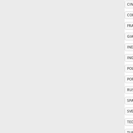
CIN
Русский
CO
FR
Svenska
GI
IN
Tiếng Việt
IN
PO
Türkçe
PO
Українська
RU
SP
简体中文
SV
TE
繁體中文
TU