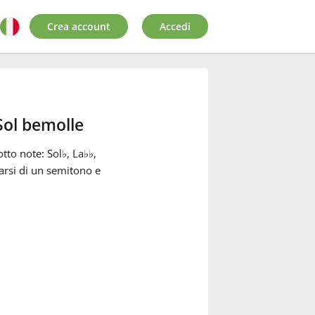
Crea account
Accedi
Sol bemolle
tto note: Sol
♭
, La
♭
♭
,
narsi di un semitono e