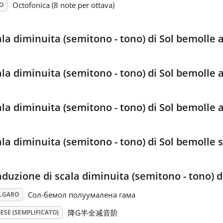
Octofonica (8 note per ottava)
O
ala diminuita (semitono - tono) di Sol bemolle 
la diminuita (semitono - tono) di Sol bemolle a
la diminuita (semitono - tono) di Sol bemolle a
ala diminuita (semitono - tono) di Sol bemoll
aduzione di scala diminuita (semitono - tono) d
Сол-бемол полуумалена гама
LGARO
降G半全减音阶
ESE (SEMPLIFICATO)