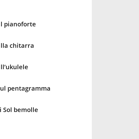
al pianoforte
lla chitarra
ll’ukulele
e sul pentagramma
i Sol bemolle