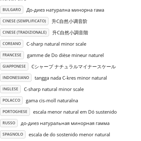
До-диез натурална минорна гама
BULGARO
Русский
升C自然小调音阶
CINESE (SEMPLIFICATO)
升C自然小調音階
CINESE (TRADIZIONALE)
Svenska
C-sharp natural minor scale
COREANO
Tiếng Việt
gamme de Do dièse mineur naturel
FRANCESE
Cシャープ ナチュラルマイナースケール
GIAPPONESE
Türkçe
tangga nada C-kres minor natural
INDONESIANO
C-sharp natural minor scale
INGLESE
Українська
gama cis-moll naturalna
POLACCO
escala menor natural em Dó sustenido
PORTOGHESE
简体中文
до-диез натуральная минорная гамма
RUSSO
繁體中文
escala de do sostenido menor natural
SPAGNOLO