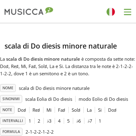
Me
Bahasa Indonesia
scala di Do diesis minore naturale
Български
La
scala di Do diesis minore naturale
è composta da sette note:
Do
♯
, Re
♯
, Mi, Fa
♯
, Sol
♯
, La e Si. La distanza tra le note è 2-1-2-2-
Dansk
1-2-2, dove 1 è un semitono e 2 è un tono.
scala di Do diesis minore naturale
NOME
Deutsch
scala Eolia di Do diesis
modo Eolio di Do diesis
SINONIMI
English
Do
♯
Re
♯
Mi
Fa
♯
Sol
♯
La
Si
Do
♯
NOTE
1
2
♭
3
4
5
♭
6
♭
7
1
INTERVALLI
Español
2-1-2-2-1-2-2
FORMULA