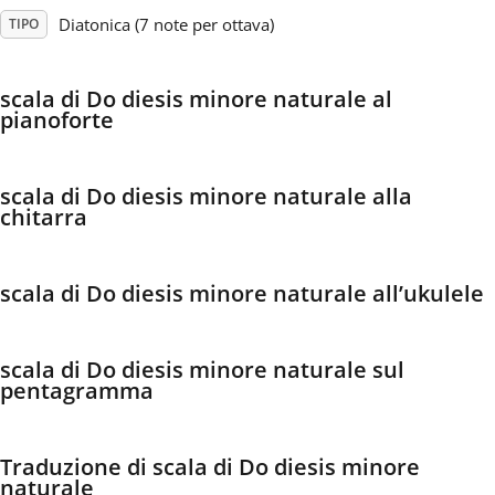
Diatonica (7 note per ottava)
TIPO
Français
scala di Do diesis minore naturale al
pianoforte
한국어
हिन्दी
scala di Do diesis minore naturale alla
chitarra
Italiano
scala di Do diesis minore naturale all’ukulele
日本語
scala di Do diesis minore naturale sul
pentagramma
Polski
Traduzione di scala di Do diesis minore
Português
naturale