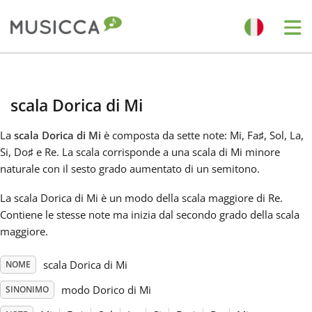
Me
Bahasa Indonesia
scala Dorica di Mi
Български
La
scala Dorica di Mi
è composta da sette note: Mi, Fa
♯
, Sol, La,
Si, Do
♯
e Re. La scala corrisponde a una scala di Mi minore
Dansk
naturale con il sesto grado aumentato di un semitono.
La scala Dorica di Mi è un modo della scala maggiore di Re.
Deutsch
Contiene le stesse note ma inizia dal secondo grado della scala
maggiore.
English
scala Dorica di Mi
NOME
modo Dorico di Mi
SINONIMO
Español