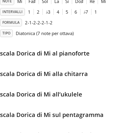
Mi
Fa
♯
Sol
La
Si
Do
♯
Re
Mi
NOTE
1
2
♭
3
4
5
6
♭
7
1
INTERVALLI
Français
2-1-2-2-2-1-2
FORMULA
한국어
Diatonica (7 note per ottava)
TIPO
हिन्दी
scala Dorica di Mi al pianoforte
Italiano
scala Dorica di Mi alla chitarra
日本語
scala Dorica di Mi all’ukulele
Polski
scala Dorica di Mi sul pentagramma
Português