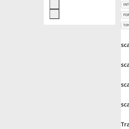
INT
Français
FO
TIP
한국어
sca
हिन्दी
sca
Italiano
sca
日本語
sc
Polski
Português
Tra