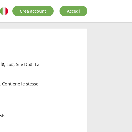
Crea account
Accedi
l
♯
, La
♯
, Si e Do
♯
. La
. Contiene le stesse
sis