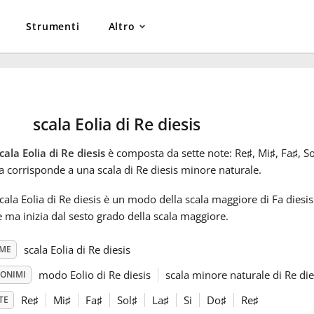
Strumenti
Altro
scala Eolia di Re diesis
cala Eolia di Re diesis
è composta da sette note: Re
♯
, Mi
♯
, Fa
♯
, So
a corrisponde a una scala di Re diesis minore naturale.
cala Eolia di Re diesis è un modo della scala maggiore di Fa diesis
 ma inizia dal sesto grado della scala maggiore.
scala Eolia di Re diesis
ME
modo Eolio di Re diesis
scala minore naturale di Re die
NONIMI
Re
♯
Mi
♯
Fa
♯
Sol
♯
La
♯
Si
Do
♯
Re
♯
TE