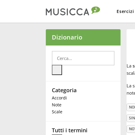
Esercizi
Bahasa Indonesia
Dizionario
Български
La
s
Dansk
scal
La s
Categoria
Deutsch
note
Accordi
Note
NO
English
Scale
SI
Español
NO
Tutti i termini