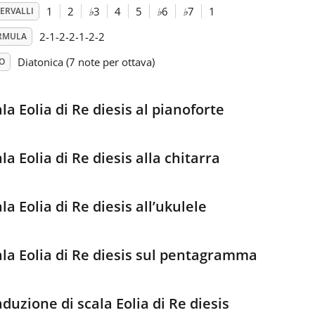
1
2
♭
3
4
5
♭
6
♭
7
1
ERVALLI
2-1-2-2-1-2-2
RMULA
Diatonica (7 note per ottava)
O
la Eolia di Re diesis al pianoforte
la Eolia di Re diesis alla chitarra
la Eolia di Re diesis all’ukulele
ala Eolia di Re diesis sul pentagramma
duzione di scala Eolia di Re diesis