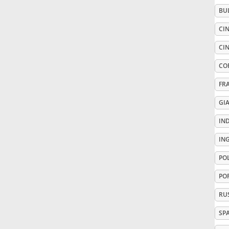
BU
Русский
CIN
CIN
Svenska
CO
FR
Tiếng Việt
GI
Türkçe
IN
IN
Українська
PO
PO
简体中文
RU
SP
繁體中文