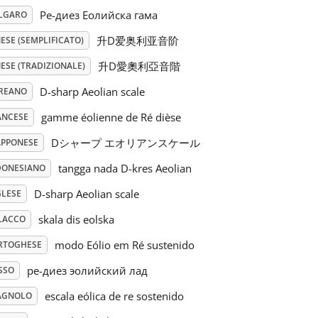
Ре-диез Еолийска гама
LGARO
升D爱奥利亚音阶
ESE (SEMPLIFICATO)
升D愛奧利亞音階
ESE (TRADIZIONALE)
D-sharp Aeolian scale
REANO
gamme éolienne de Ré dièse
ANCESE
Dシャープ エオリアンスケール
APPONESE
tangga nada D-kres Aeolian
DONESIANO
D-sharp Aeolian scale
GLESE
skala dis eolska
LACCO
modo Eólio em Ré sustenido
RTOGHESE
ре-диез эолийский лад
SSO
escala eólica de re sostenido
AGNOLO