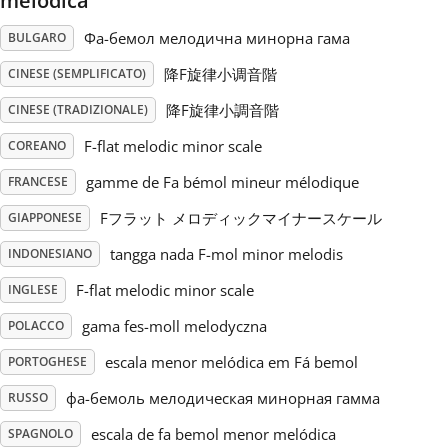
melodica
Фа-бемол мелодична минорна гама
BULGARO
Русский
降F旋律小调音階
CINESE (SEMPLIFICATO)
Svenska
降F旋律小調音階
CINESE (TRADIZIONALE)
F-flat melodic minor scale
COREANO
Tiếng Việt
gamme de Fa bémol mineur mélodique
FRANCESE
Fフラット メロディックマイナースケール
GIAPPONESE
Türkçe
tangga nada F-mol minor melodis
INDONESIANO
F-flat melodic minor scale
INGLESE
Українська
gama fes-moll melodyczna
POLACCO
简体中文
escala menor melódica em Fá bemol
PORTOGHESE
фа-бемоль мелодическая минорная гамма
RUSSO
繁體中文
escala de fa bemol menor melódica
SPAGNOLO