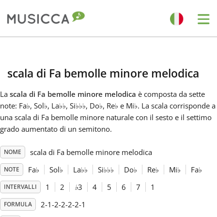
Me
Bahasa Indonesia
scala di Fa bemolle minore melodica
Български
La
scala di Fa bemolle minore melodica
è composta da sette
note: Fa
♭
, Sol
♭
, La
♭
♭
, Si
♭
♭
♭
, Do
♭
, Re
♭
e Mi
♭
. La scala corrisponde a
Dansk
una scala di Fa bemolle minore naturale con il sesto e il settimo
grado aumentato di un semitono.
Deutsch
scala di Fa bemolle minore melodica
NOME
Fa
♭
Sol
♭
La
♭
♭
Si
♭
♭
♭
Do
♭
Re
♭
Mi
♭
Fa
♭
NOTE
English
1
2
♭
3
4
5
6
7
1
INTERVALLI
2-1-2-2-2-2-1
FORMULA
Español