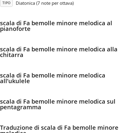
Diatonica (7 note per ottava)
TIPO
Français
scala di Fa bemolle minore melodica al
pianoforte
한국어
scala di Fa bemolle minore melodica alla
हिन्दी
chitarra
Italiano
scala di Fa bemolle minore melodica
all’ukulele
日本語
scala di Fa bemolle minore melodica sul
pentagramma
Polski
Português
Traduzione di scala di Fa bemolle minore