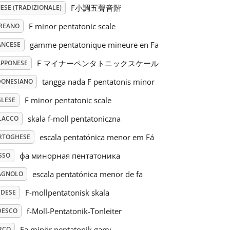
F小調五聲音階
ESE (TRADIZIONALE)
F minor pentatonic scale
REANO
gamme pentatonique mineure en Fa
ANCESE
F マイナーペンタトニックスケール
APPONESE
tangga nada F pentatonis minor
DONESIANO
F minor pentatonic scale
GLESE
skala f-moll pentatoniczna
LACCO
escala pentatónica menor em Fá
RTOGHESE
фа минорная пентатоника
SSO
escala pentatónica menor de fa
AGNOLO
F-mollpentatonisk skala
EDESE
f-Moll-Pentatonik-Tonleiter
DESCO
Fa minör pentatonik gamı
RCO