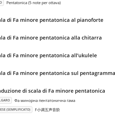
Pentatonica (5 note per ottava)
O
ala di Fa minore pentatonica al pianoforte
ala di Fa minore pentatonica alla chitarra
ala di Fa minore pentatonica all’ukulele
ala di Fa minore pentatonica sul pentagramm
aduzione di scala di Fa minore pentatonica
Фа минорна пентатонична гама
LGARO
F小调五声音阶
ESE (SEMPLIFICATO)