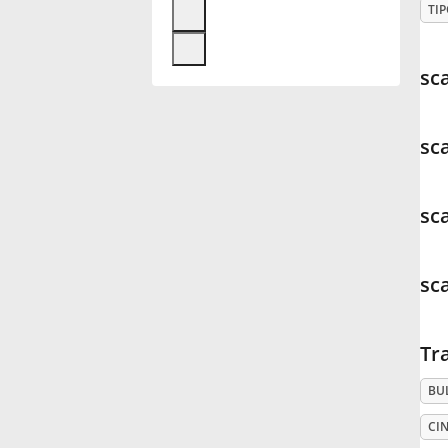
TIP
Français
sc
한국어
sc
हिन्दी
sc
Italiano
sc
日本語
Tr
Polski
BU
Português
CIN