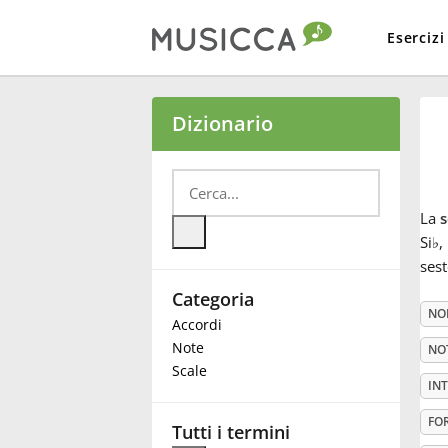
Esercizi
Bahasa Indonesia
Dizionario
Български
La
s
Dansk
Si
♭
,
sest
Categoria
Deutsch
NO
Accordi
Note
NO
English
Scale
INT
FO
Español
Tutti i termini