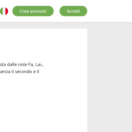
Crea account
Accedi
ta dalle note Fa, La
♭
,
enza il secondo e il