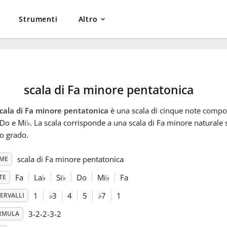
Strumenti
Altro
scala di Fa minore pentatonica
cala di Fa minore pentatonica
è una scala di cinque note compos
 Do e Mi
♭
. La scala corrisponde a una scala di Fa minore naturale s
o grado.
scala di Fa minore pentatonica
ME
Fa
La
♭
Si
♭
Do
Mi
♭
Fa
TE
1
♭
3
4
5
♭
7
1
ERVALLI
3-2-2-3-2
RMULA