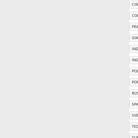
CIN
Русский
CO
FR
Svenska
GI
IN
Tiếng Việt
IN
PO
Türkçe
PO
Українська
RU
SP
简体中文
SV
TE
繁體中文
TU