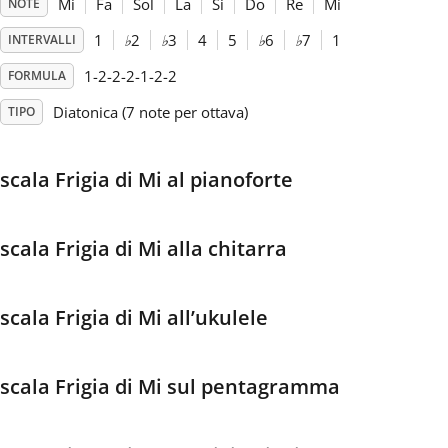
Mi
Fa
Sol
La
Si
Do
Re
Mi
NOTE
1
♭
2
♭
3
4
5
♭
6
♭
7
1
INTERVALLI
Français
1-2-2-2-1-2-2
FORMULA
한국어
Diatonica (7 note per ottava)
TIPO
हिन्दी
scala Frigia di Mi al pianoforte
Italiano
scala Frigia di Mi alla chitarra
日本語
scala Frigia di Mi all’ukulele
Polski
scala Frigia di Mi sul pentagramma
Português