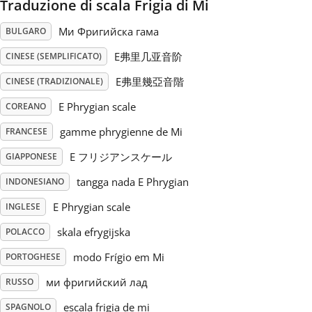
Traduzione di scala Frigia di Mi
Русский
Ми Фригийска гама
BULGARO
E弗里几亚音阶
CINESE (SEMPLIFICATO)
Svenska
E弗里幾亞音階
CINESE (TRADIZIONALE)
E Phrygian scale
COREANO
Tiếng Việt
gamme phrygienne de Mi
FRANCESE
E フリジアンスケール
GIAPPONESE
Türkçe
tangga nada E Phrygian
INDONESIANO
Українська
E Phrygian scale
INGLESE
skala efrygijska
POLACCO
简体中文
modo Frígio em Mi
PORTOGHESE
ми фригийский лад
RUSSO
繁體中文
escala frigia de mi
SPAGNOLO