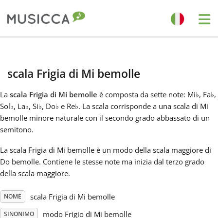
Me
Bahasa Indonesia
scala Frigia di Mi bemolle
Български
La
scala Frigia di Mi bemolle
è composta da sette note: Mi
♭
, Fa
♭
,
Sol
♭
, La
♭
, Si
♭
, Do
♭
e Re
♭
. La scala corrisponde a una scala di Mi
Dansk
bemolle minore naturale con il secondo grado abbassato di un
semitono.
Deutsch
La scala Frigia di Mi bemolle è un modo della scala maggiore di
Do bemolle. Contiene le stesse note ma inizia dal terzo grado
della scala maggiore.
English
scala Frigia di Mi bemolle
NOME
Español
modo Frigio di Mi bemolle
SINONIMO