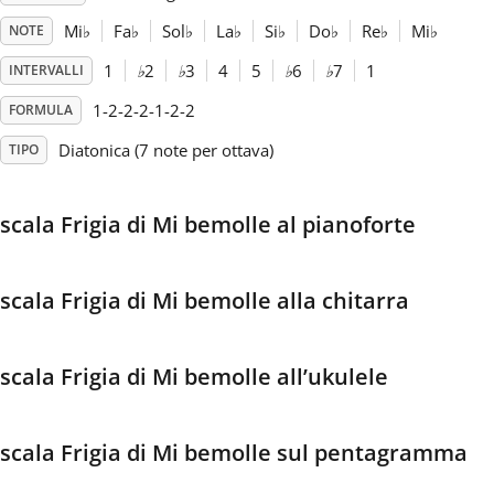
Mi
♭
Fa
♭
Sol
♭
La
♭
Si
♭
Do
♭
Re
♭
Mi
♭
NOTE
Français
1
♭
2
♭
3
4
5
♭
6
♭
7
1
INTERVALLI
1-2-2-2-1-2-2
FORMULA
한국어
Diatonica (7 note per ottava)
TIPO
हिन्दी
scala Frigia di Mi bemolle al pianoforte
Italiano
scala Frigia di Mi bemolle alla chitarra
日本語
scala Frigia di Mi bemolle all’ukulele
Polski
scala Frigia di Mi bemolle sul pentagramma
Português