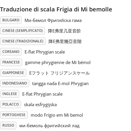
Traduzione di scala Frigia di Mi bemolle
Русский
Mи-бемол Фригийска гама
BULGARO
Svenska
降E弗里几亚音阶
CINESE (SEMPLIFICATO)
降E弗里幾亞音階
CINESE (TRADIZIONALE)
Tiếng Việt
E-flat Phrygian scale
COREANO
gamme phrygienne de Mi bémol
FRANCESE
Türkçe
Eフラット フリジアンスケール
GIAPPONESE
tangga nada E-mol Phrygian
INDONESIANO
Українська
E-flat Phrygian scale
INGLESE
skala esfrygijska
POLACCO
简体中文
modo Frígio em Mi bemol
PORTOGHESE
繁體中文
ми-бемоль фригийский лад
RUSSO