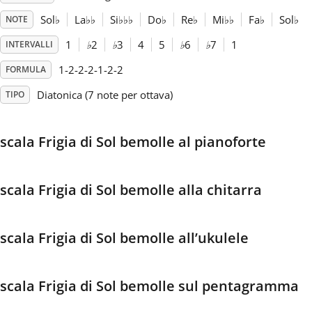
Sol
♭
La
♭
♭
Si
♭
♭
♭
Do
♭
Re
♭
Mi
♭
♭
Fa
♭
Sol
♭
NOTE
Français
1
♭
2
♭
3
4
5
♭
6
♭
7
1
INTERVALLI
1-2-2-2-1-2-2
FORMULA
한국어
Diatonica (7 note per ottava)
TIPO
हिन्दी
scala Frigia di Sol bemolle al pianoforte
Italiano
scala Frigia di Sol bemolle alla chitarra
日本語
scala Frigia di Sol bemolle all’ukulele
Polski
scala Frigia di Sol bemolle sul pentagramma
Português