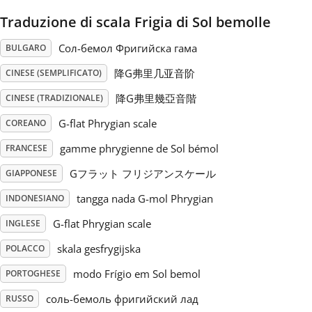
Traduzione di scala Frigia di Sol bemolle
Русский
Сол-бемол Фригийска гама
BULGARO
Svenska
降G弗里几亚音阶
CINESE (SEMPLIFICATO)
降G弗里幾亞音階
CINESE (TRADIZIONALE)
Tiếng Việt
G-flat Phrygian scale
COREANO
gamme phrygienne de Sol bémol
FRANCESE
Türkçe
Gフラット フリジアンスケール
GIAPPONESE
tangga nada G-mol Phrygian
INDONESIANO
Українська
G-flat Phrygian scale
INGLESE
skala gesfrygijska
POLACCO
简体中文
modo Frígio em Sol bemol
PORTOGHESE
繁體中文
соль-бемоль фригийский лад
RUSSO