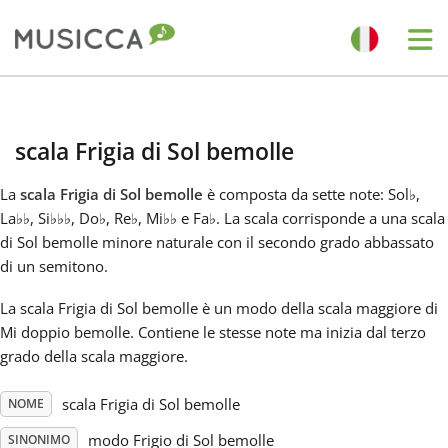
Me
Bahasa Indonesia
scala Frigia di Sol bemolle
Български
La
scala Frigia di Sol bemolle
è composta da sette note: Sol
♭
,
La
♭
♭
, Si
♭
♭
♭
, Do
♭
, Re
♭
, Mi
♭
♭
e Fa
♭
. La scala corrisponde a una scala
Dansk
di Sol bemolle minore naturale con il secondo grado abbassato
di un semitono.
Deutsch
La scala Frigia di Sol bemolle è un modo della scala maggiore di
Mi doppio bemolle. Contiene le stesse note ma inizia dal terzo
grado della scala maggiore.
English
scala Frigia di Sol bemolle
NOME
Español
modo Frigio di Sol bemolle
SINONIMO