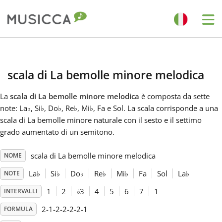
Me
Bahasa Indonesia
scala di La bemolle minore melodica
Български
La
scala di La bemolle minore melodica
è composta da sette
note: La
♭
, Si
♭
, Do
♭
, Re
♭
, Mi
♭
, Fa e Sol. La scala corrisponde a una
Dansk
scala di La bemolle minore naturale con il sesto e il settimo
grado aumentato di un semitono.
Deutsch
scala di La bemolle minore melodica
NOME
La
♭
Si
♭
Do
♭
Re
♭
Mi
♭
Fa
Sol
La
♭
NOTE
English
1
2
♭
3
4
5
6
7
1
INTERVALLI
2-1-2-2-2-2-1
FORMULA
Español