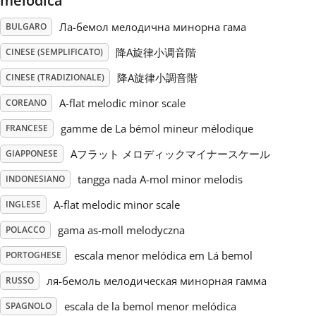
melodica
Ла-бемол мелодична минорна гама
BULGARO
Русский
降A旋律小调音階
CINESE (SEMPLIFICATO)
Svenska
降A旋律小調音階
CINESE (TRADIZIONALE)
A-flat melodic minor scale
COREANO
Tiếng Việt
gamme de La bémol mineur mélodique
FRANCESE
Aフラット メロディックマイナースケール
GIAPPONESE
Türkçe
tangga nada A-mol minor melodis
INDONESIANO
A-flat melodic minor scale
INGLESE
Українська
gama as-moll melodyczna
POLACCO
简体中文
escala menor melódica em Lá bemol
PORTOGHESE
ля-бемоль мелодическая минорная гамма
RUSSO
繁體中文
escala de la bemol menor melódica
SPAGNOLO