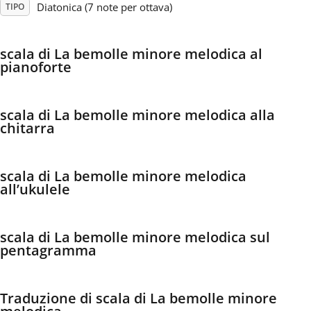
Diatonica (7 note per ottava)
TIPO
Français
scala di La bemolle minore melodica al
pianoforte
한국어
scala di La bemolle minore melodica alla
हिन्दी
chitarra
Italiano
scala di La bemolle minore melodica
all’ukulele
日本語
scala di La bemolle minore melodica sul
pentagramma
Polski
Português
Traduzione di scala di La bemolle minore