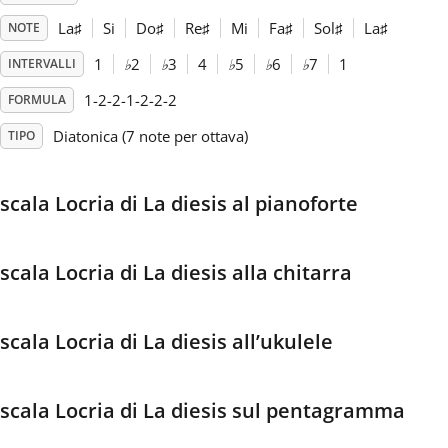
La
♯
Si
Do
♯
Re
♯
Mi
Fa
♯
Sol
♯
La
♯
NOTE
Français
1
♭
2
♭
3
4
♭
5
♭
6
♭
7
1
INTERVALLI
1-2-2-1-2-2-2
FORMULA
한국어
Diatonica (7 note per ottava)
TIPO
हिन्दी
scala Locria di La diesis al pianoforte
Italiano
scala Locria di La diesis alla chitarra
日本語
scala Locria di La diesis all’ukulele
Polski
scala Locria di La diesis sul pentagramma
Português