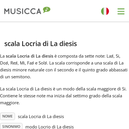
Me
Bahasa Indonesia
scala Locria di La diesis
Български
La
scala Locria di La diesis
è composta da sette note: La
♯
, Si,
Do
♯
, Re
♯
, Mi, Fa
♯
e Sol
♯
. La scala corrisponde a una scala di La
Dansk
diesis minore naturale con il secondo e il quinto grado abbassati
di un semitono.
Deutsch
La scala Locria di La diesis è un modo della scala maggiore di Si.
Contiene le stesse note ma inizia dal settimo grado della scala
maggiore.
English
scala Locria di La diesis
NOME
Español
modo Locrio di La diesis
SINONIMO