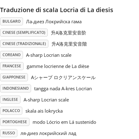
Traduzione di scala Locria di La diesis
Русский
Ла-диез Локрийска гама
BULGARO
Svenska
升A洛克里安音阶
CINESE (SEMPLIFICATO)
升A洛克里安音階
CINESE (TRADIZIONALE)
Tiếng Việt
A-sharp Locrian scale
COREANO
gamme locrienne de La dièse
FRANCESE
Türkçe
Aシャープ ロクリアンスケール
GIAPPONESE
tangga nada A-kres Locrian
INDONESIANO
Українська
A-sharp Locrian scale
INGLESE
skala ais lokrycka
POLACCO
简体中文
modo Lócrio em Lá sustenido
PORTOGHESE
繁體中文
ля-диез локрийский лад
RUSSO