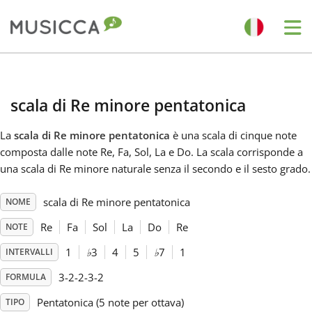
Me
Bahasa Indonesia
scala di Re minore pentatonica
Български
La
scala di Re minore pentatonica
è una scala di cinque note
composta dalle note Re, Fa, Sol, La e Do. La scala corrisponde a
Dansk
una scala di Re minore naturale senza il secondo e il sesto grado.
scala di Re minore pentatonica
NOME
Deutsch
Re
Fa
Sol
La
Do
Re
NOTE
English
1
♭
3
4
5
♭
7
1
INTERVALLI
3-2-2-3-2
FORMULA
Español
Pentatonica (5 note per ottava)
TIPO