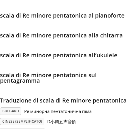
Français
scala di Re minore pentatonica al pianoforte
한국어
scala di Re minore pentatonica alla chitarra
हिन्दी
scala di Re minore pentatonica all’ukulele
Italiano
scala di Re minore pentatonica sul
pentagramma
日本語
Traduzione di scala di Re minore pentatonica
Polski
Ре минорна пентатонична гама
BULGARO
D小调五声音阶
CINESE (SEMPLIFICATO)
Português