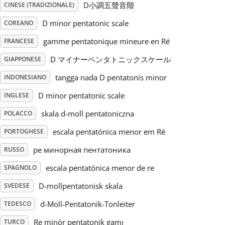
D小調五聲音階
CINESE (TRADIZIONALE)
Русский
D minor pentatonic scale
COREANO
gamme pentatonique mineure en Ré
FRANCESE
Svenska
D マイナーペンタトニックスケール
GIAPPONESE
tangga nada D pentatonis minor
INDONESIANO
Tiếng Việt
D minor pentatonic scale
INGLESE
skala d-moll pentatoniczna
POLACCO
Türkçe
escala pentatónica menor em Ré
PORTOGHESE
Українська
ре минорная пентатоника
RUSSO
escala pentatónica menor de re
SPAGNOLO
简体中文
D-mollpentatonisk skala
SVEDESE
d-Moll-Pentatonik-Tonleiter
TEDESCO
繁體中文
Re minör pentatonik gamı
TURCO