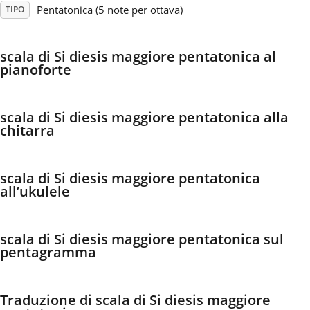
Pentatonica (5 note per ottava)
TIPO
Français
scala di Si diesis maggiore pentatonica al
pianoforte
한국어
scala di Si diesis maggiore pentatonica alla
हिन्दी
chitarra
Italiano
scala di Si diesis maggiore pentatonica
all’ukulele
日本語
scala di Si diesis maggiore pentatonica sul
pentagramma
Polski
Português
Traduzione di scala di Si diesis maggiore