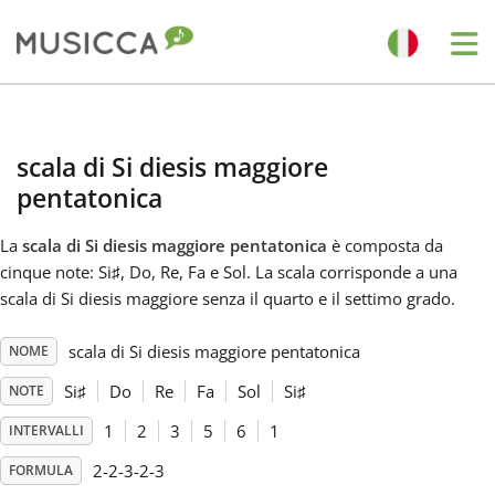
Me
Bahasa Indonesia
scala di Si diesis maggiore
Български
pentatonica
La
scala di Si diesis maggiore pentatonica
è composta da
Dansk
cinque note: Si
♯
, Do
, Re
, Fa
e Sol
. La scala corrisponde a una
scala di Si diesis maggiore senza il quarto e il settimo grado.
Deutsch
scala di Si diesis maggiore pentatonica
NOME
Si
♯
Do
Re
Fa
Sol
Si
♯
NOTE
English
1
2
3
5
6
1
INTERVALLI
Español
2-2-3-2-3
FORMULA