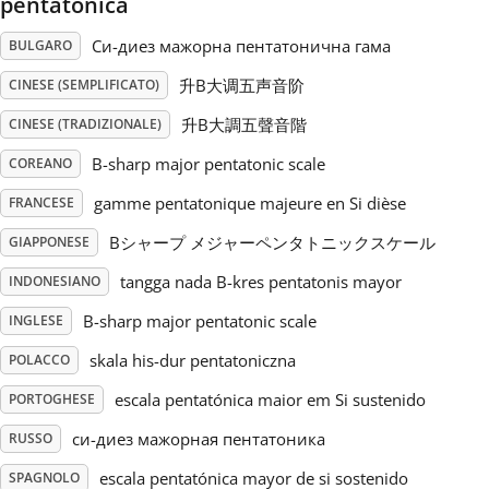
pentatonica
Русский
Си-диез мажорна пентатонична гама
BULGARO
升B大调五声音阶
CINESE (SEMPLIFICATO)
Svenska
升B大調五聲音階
CINESE (TRADIZIONALE)
B-sharp major pentatonic scale
COREANO
Tiếng Việt
gamme pentatonique majeure en Si dièse
FRANCESE
Bシャープ メジャーペンタトニックスケール
GIAPPONESE
Türkçe
tangga nada B-kres pentatonis mayor
INDONESIANO
B-sharp major pentatonic scale
INGLESE
Українська
skala his-dur pentatoniczna
POLACCO
简体中文
escala pentatónica maior em Si sustenido
PORTOGHESE
си-диез мажорная пентатоника
RUSSO
繁體中文
escala pentatónica mayor de si sostenido
SPAGNOLO