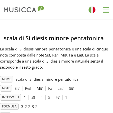
Me
Bahasa Indonesia
scala di Si diesis minore pentatonica
Български
La
scala di Si diesis minore pentatonica
è una scala di cinque
note composta dalle note Si
♯
, Re
♯
, Mi
♯
, Fa
e La
♯
. La scala
Dansk
corrisponde a una scala di Si diesis minore naturale senza il
secondo e il sesto grado.
Deutsch
scala di Si diesis minore pentatonica
NOME
Si
♯
Re
♯
Mi
♯
Fa
La
♯
Si
♯
NOTE
English
1
♭
3
4
5
♭
7
1
INTERVALLI
3-2-2-3-2
FORMULA
Español