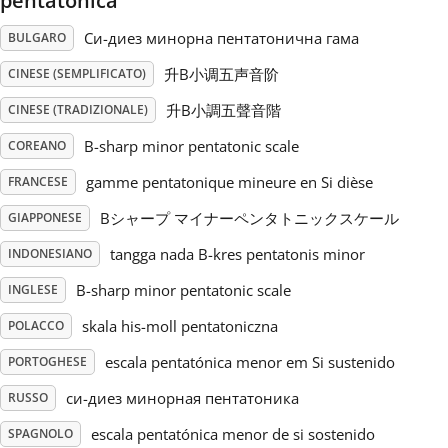
pentatonica
Си-диез минорна пентатонична гама
BULGARO
Русский
升B小调五声音阶
CINESE (SEMPLIFICATO)
Svenska
升B小調五聲音階
CINESE (TRADIZIONALE)
B-sharp minor pentatonic scale
COREANO
Tiếng Việt
gamme pentatonique mineure en Si dièse
FRANCESE
Bシャープ マイナーペンタトニックスケール
GIAPPONESE
Türkçe
tangga nada B-kres pentatonis minor
INDONESIANO
B-sharp minor pentatonic scale
INGLESE
Українська
skala his-moll pentatoniczna
POLACCO
简体中文
escala pentatónica menor em Si sustenido
PORTOGHESE
си-диез минорная пентатоника
RUSSO
繁體中文
escala pentatónica menor de si sostenido
SPAGNOLO