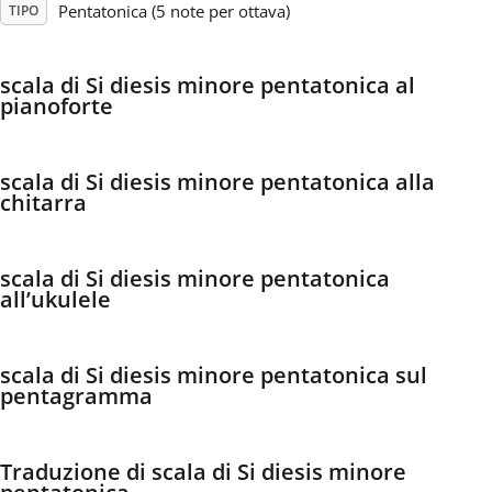
Pentatonica (5 note per ottava)
TIPO
Français
scala di Si diesis minore pentatonica al
pianoforte
한국어
scala di Si diesis minore pentatonica alla
हिन्दी
chitarra
Italiano
scala di Si diesis minore pentatonica
all’ukulele
日本語
scala di Si diesis minore pentatonica sul
pentagramma
Polski
Português
Traduzione di scala di Si diesis minore