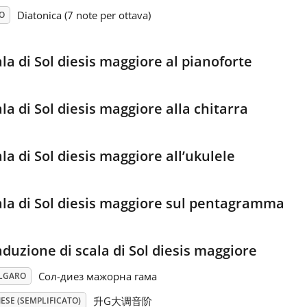
Diatonica (7 note per ottava)
O
la di Sol diesis maggiore al pianoforte
la di Sol diesis maggiore alla chitarra
la di Sol diesis maggiore all’ukulele
ala di Sol diesis maggiore sul pentagramma
aduzione di scala di Sol diesis maggiore
Сол-диез мажорна гама
LGARO
升G大调音阶
ESE (SEMPLIFICATO)