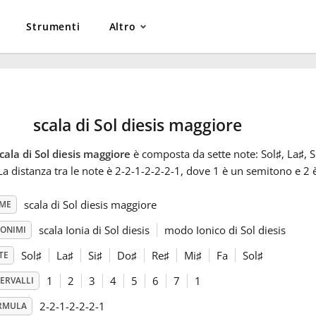
Strumenti
Altro
scala di Sol diesis maggiore
cala di Sol diesis maggiore
è composta da sette note: Sol
♯
, La
♯
, S
 La distanza tra le note è 2-2-1-2-2-2-1, dove 1 è un semitono e 2 
scala di Sol diesis maggiore
ME
scala Ionia di Sol diesis
modo Ionico di Sol diesis
NONIMI
Sol
♯
La
♯
Si
♯
Do
♯
Re
♯
Mi
♯
Fa
Sol
♯
TE
1
2
3
4
5
6
7
1
ERVALLI
2-2-1-2-2-2-1
RMULA