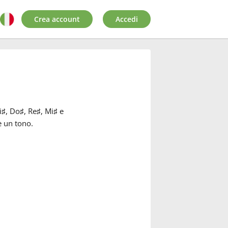
Crea account
Accedi
i
♯
, Do
♯
, Re
♯
, Mi
♯
e
è un tono.