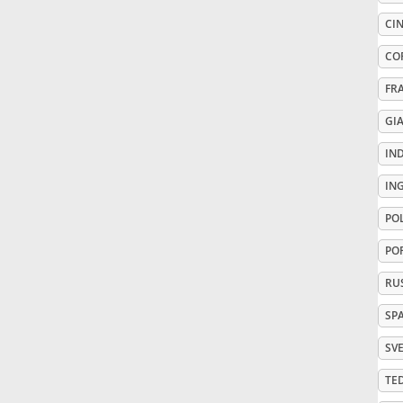
CIN
Русский
CO
FR
Svenska
GI
Tiếng Việt
IN
IN
Türkçe
PO
PO
Українська
RU
SP
简体中文
SV
TE
繁體中文