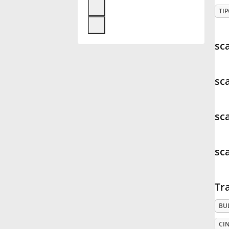
TIP
Français
sca
한국어
sca
हिन्दी
sca
Italiano
sc
日本語
Polski
Tr
BU
Português
CIN