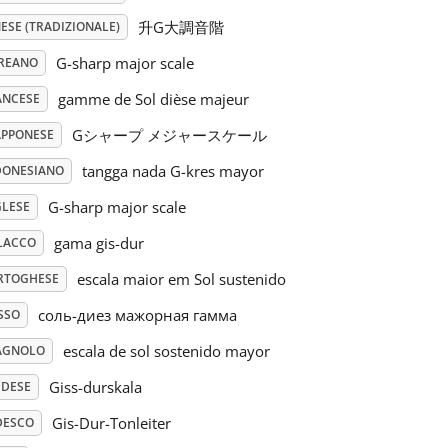
升G大調音階
ESE (TRADIZIONALE)
G-sharp major scale
REANO
gamme de Sol dièse majeur
ANCESE
Gシャープ メジャースケール
APPONESE
tangga nada G-kres mayor
DONESIANO
G-sharp major scale
GLESE
gama gis-dur
LACCO
escala maior em Sol sustenido
RTOGHESE
соль-диез мажорная гамма
SSO
escala de sol sostenido mayor
AGNOLO
Giss-durskala
EDESE
Gis-Dur-Tonleiter
DESCO