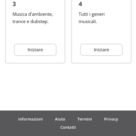
3
4
Français
Musica d'ambiente,
Tutti i generi
trance e dubstep.
musicali.
한국어
Iniziare
Iniziare
हिन्दी
Italiano
日本語
Polski
Informazioni
Aiuto
Termini
Privacy
Contatti
Português