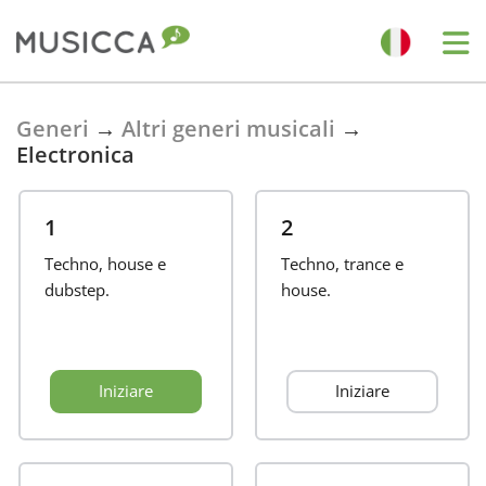
Bahasa Indonesia
Generi
→
Altri generi musicali
→
Electronica
Български
1
2
Dansk
Techno, house e
Techno, trance e
dubstep.
house.
Deutsch
Iniziare
Iniziare
English
Español