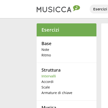
Esercizi
Bahasa Indonesia
Esercizi
Български
Base
Note
Ritmo
Dansk
Struttura
Deutsch
Intervalli
Accordi
English
Scale
Armature di chiave
Español
Musica