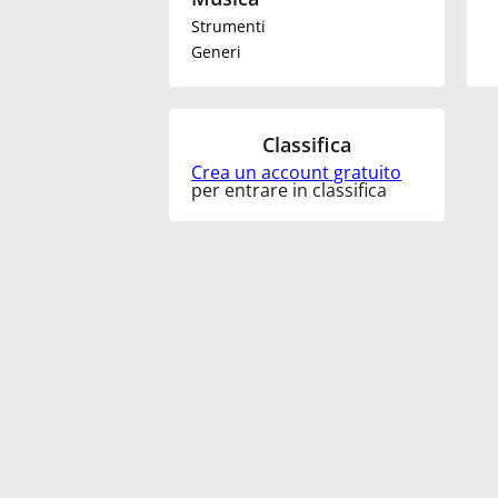
Strumenti
Français
Generi
한국어
Classifica
Crea un account gratuito
हिन्दी
per entrare in classifica
Italiano
日本語
Polski
Português